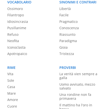
VOCABOLARIO
SINONIMI E CONTRARI
Ossimoro
Libertà
Filantropo
Facile
Idiosincrasia
Pragmatico
Pusillanime
Conoscenza
Refuso
Riassunto
Neofita
Paradigma
Iconoclasta
Gioia
Apotropaico
Tristezza
RIME
PROVERBI
Vita
La verità vien sempre a
galla
Sole
Uomo avvisato, mezzo
Casa
salvato
Mare
Una rondine non fa
primavera
Amore
Il mattino ha l'oro in
Cuore
bocca