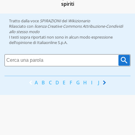
spiriti
Tratto dalla voce
SPIRAZIONI
del
Wikizionario
Rilasciato con
licenza Creative Commons Attribuzione-Condividi
allo stesso modo
I testi sopra riportati non sono in alcun modo espressione
dell’opinione di Italiaonline S.p.A.
A
B
C
D
E
F
G
H
I
J
K
L
M
N