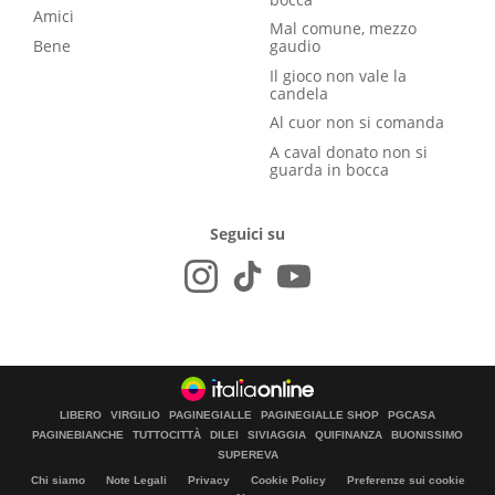
Amici
Mal comune, mezzo
Bene
gaudio
Il gioco non vale la
candela
Al cuor non si comanda
A caval donato non si
guarda in bocca
Seguici su
LIBERO
VIRGILIO
PAGINEGIALLE
PAGINEGIALLE SHOP
PGCASA
PAGINEBIANCHE
TUTTOCITTÀ
DILEI
SIVIAGGIA
QUIFINANZA
BUONISSIMO
SUPEREVA
Chi siamo
Note Legali
Privacy
Cookie Policy
Preferenze sui cookie