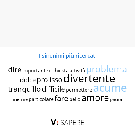
I sinonimi più ricercati
problema
dire
importante
richiesta
attività
divertente
prolisso
dolce
acume
tranquillo
difficile
permettere
amore
fare
particolare
bello
inerme
paura
SAPERE