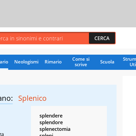
Come si
Strum
ario
Neologismi
Rimario
Scuola
scrive
Uti
ano:
Splenico
splendere
splendore
splenectomia
za
spleni