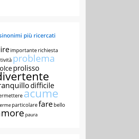
 sinonimi più ricercati
ire
importante
richiesta
problema
tività
prolisso
olce
divertente
ranquillo
difficile
acume
ermettere
fare
particolare
bello
nerme
amore
paura