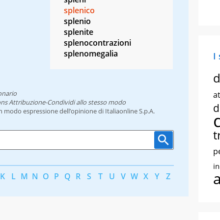
splenico
splenio
splenite
splenocontrazioni
splenomegalia
I
d
onario
at
ns Attribuzione-Condividi allo stesso modo
d
un modo espressione dell’opinione di Italiaonline S.p.A.
t
p
i
K
L
M
N
O
P
Q
R
S
T
U
V
W
X
Y
Z