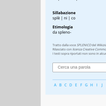
Sillabazione
splè | ni | co
Etimologia
da spleno-
Tratto dalla voce
SPLENICO
del
Wikizi
Rilasciato con
licenza Creative Commo
I testi sopra riportati non sono in alc
A
B
C
D
E
F
G
H
I
J