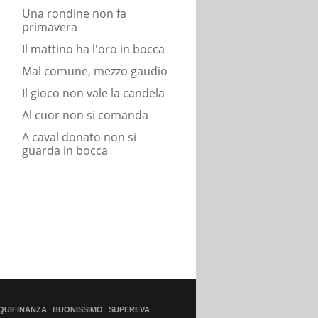
Una rondine non fa
primavera
Il mattino ha l'oro in bocca
Mal comune, mezzo gaudio
Il gioco non vale la candela
Al cuor non si comanda
A caval donato non si
guarda in bocca
QUIFINANZA
BUONISSIMO
SUPEREVA