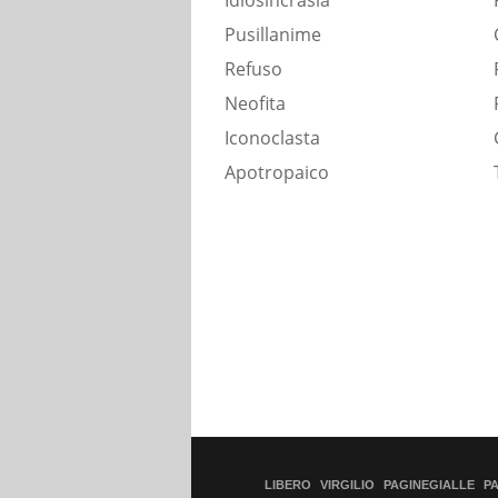
Idiosincrasia
Pusillanime
Refuso
Neofita
Iconoclasta
Apotropaico
LIBERO
VIRGILIO
PAGINEGIALLE
P