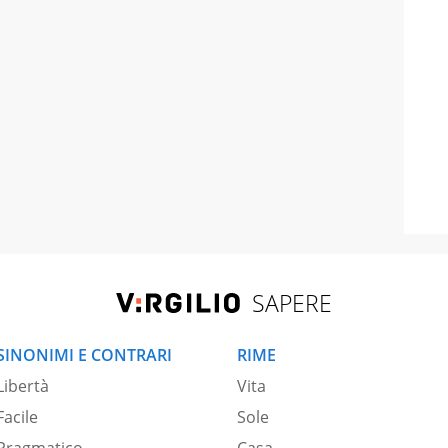
SAPERE
SINONIMI E CONTRARI
RIME
Libertà
Vita
Facile
Sole