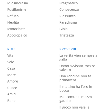
Idiosincrasia
Pragmatico
Pusillanime
Conoscenza
Refuso
Riassunto
Neofita
Paradigma
Iconoclasta
Gioia
Apotropaico
Tristezza
RIME
PROVERBI
Vita
La verità vien sempre a
galla
Sole
Uomo avvisato, mezzo
Casa
salvato
Mare
Una rondine non fa
primavera
Amore
Il mattino ha l'oro in
Cuore
bocca
Amici
Mal comune, mezzo
Bene
gaudio
Il gioco non vale la