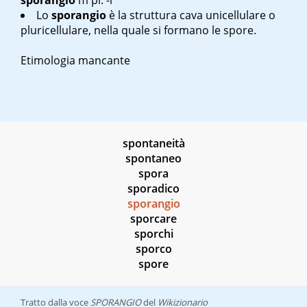
sporangio
m
pl. -i
Lo
sporangio
è la struttura cava unicellulare o
pluricellulare, nella quale si formano le spore.
Etimologia mancante
spontaneità
spontaneo
spora
sporadico
sporangio
sporcare
sporchi
sporco
spore
Tratto dalla voce
SPORANGIO
del
Wikizionario