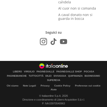
candela
Al cuor non si comanda
A caval donato non si
guarda in bocca
Seguici su
LIBERO
VIRGILIO
PAGINEGIALLE
PAGINEGIALLE SHOP
PGCASA
PAGINEBIANCHE
TUTTOCITTÀ
DILEI
SIVIAGGIA
QUIFINANZA
BUONISSIMO
SUPEREVA
Chi siamo
Note Legali
Privacy
Cookie Policy
Preferenze sui cookie
Aiuto
© Italiaonline S.p.A. 2026
Direzione e coordinamento di Libero Acquisition S.á r.l.
P. IVA 03970540963