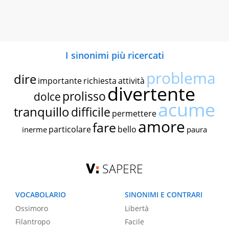
I sinonimi più ricercati
problema
dire
importante
richiesta
attività
divertente
prolisso
dolce
acume
tranquillo
difficile
permettere
amore
fare
particolare
bello
inerme
paura
SAPERE
VOCABOLARIO
SINONIMI E CONTRARI
Ossimoro
Libertà
Filantropo
Facile