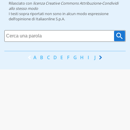
Rilasciato con
licenza Creative Commons Attribuzione-Condividi
allo stesso modo
I testi sopra riportati non sono in alcun modo espressione
dell’opinione di Italiaonline S.p.A.
A
B
C
D
E
F
G
H
I
J
K
L
M
N