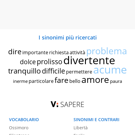
I sinonimi più ricercati
problema
dire
importante
richiesta
attività
divertente
prolisso
dolce
acume
tranquillo
difficile
permettere
amore
fare
particolare
bello
inerme
paura
SAPERE
VOCABOLARIO
SINONIMI E CONTRARI
Ossimoro
Libertà