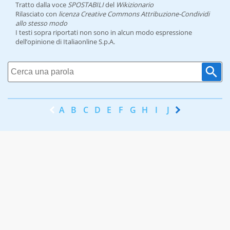
Tratto dalla voce
SPOSTABILI
del
Wikizionario
Rilasciato con
licenza Creative Commons Attribuzione-Condividi
allo stesso modo
I testi sopra riportati non sono in alcun modo espressione
dell’opinione di Italiaonline S.p.A.
A
B
C
D
E
F
G
H
I
J
K
L
M
N