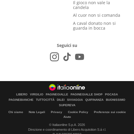
Il gioco non vale la
candela
Al cuor non si comanda
A caval donato non si
guarda in bocca
Seguici su
LIBERO
VIRGILIO
PAGINEGIALLE
PAGINEGIALLE SHOP
PGCASA
PAGINEBIANCHE
TUTTOCITTÀ
DILEI
SIVIAGGIA
QUIFINANZA
BUONISSIMO
SUPEREVA
Chi siamo
Note Legali
Privacy
Cookie Policy
Preferenze sui cookie
Aiuto
© Italiaonline S.p.A. 2026
Direzione e coordinamento di Libero Acquisition S.á r.l.