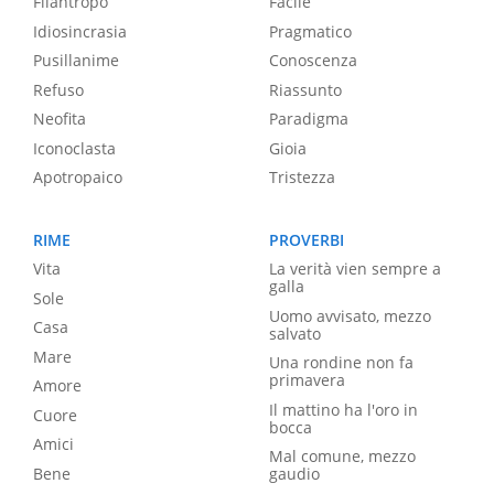
Filantropo
Facile
Idiosincrasia
Pragmatico
Pusillanime
Conoscenza
Refuso
Riassunto
Neofita
Paradigma
Iconoclasta
Gioia
Apotropaico
Tristezza
RIME
PROVERBI
Vita
La verità vien sempre a
galla
Sole
Uomo avvisato, mezzo
Casa
salvato
Mare
Una rondine non fa
primavera
Amore
Il mattino ha l'oro in
Cuore
bocca
Amici
Mal comune, mezzo
Bene
gaudio