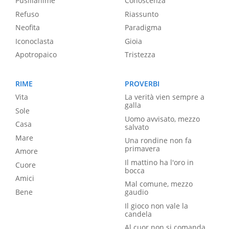
Pusillanime
Conoscenza
Refuso
Riassunto
Neofita
Paradigma
Iconoclasta
Gioia
Apotropaico
Tristezza
RIME
PROVERBI
Vita
La verità vien sempre a
galla
Sole
Uomo avvisato, mezzo
Casa
salvato
Mare
Una rondine non fa
primavera
Amore
Il mattino ha l'oro in
Cuore
bocca
Amici
Mal comune, mezzo
Bene
gaudio
Il gioco non vale la
candela
Al cuor non si comanda