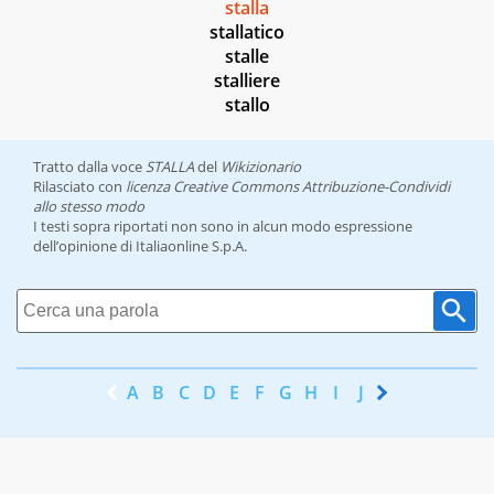
stalla
stallatico
stalle
stalliere
stallo
Tratto dalla voce
STALLA
del
Wikizionario
Rilasciato con
licenza Creative Commons Attribuzione-Condividi
allo stesso modo
I testi sopra riportati non sono in alcun modo espressione
dell’opinione di Italiaonline S.p.A.
A
B
C
D
E
F
G
H
I
J
K
L
M
N