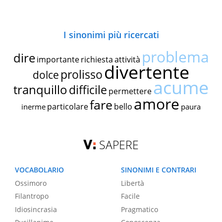
I sinonimi più ricercati
problema
dire
importante
richiesta
attività
divertente
prolisso
dolce
acume
tranquillo
difficile
permettere
amore
fare
particolare
bello
inerme
paura
SAPERE
VOCABOLARIO
SINONIMI E CONTRARI
Ossimoro
Libertà
Filantropo
Facile
Idiosincrasia
Pragmatico