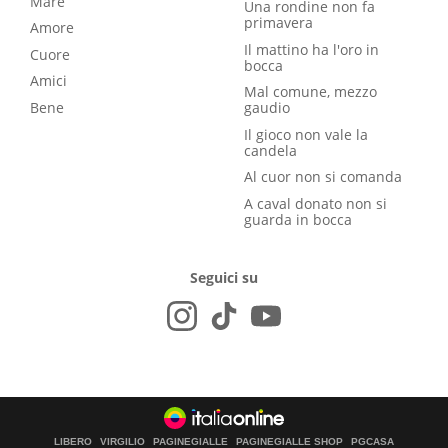
Mare
Una rondine non fa
primavera
Amore
Il mattino ha l'oro in
Cuore
bocca
Amici
Mal comune, mezzo
Bene
gaudio
Il gioco non vale la
candela
Al cuor non si comanda
A caval donato non si
guarda in bocca
Seguici su
LIBERO
VIRGILIO
PAGINEGIALLE
PAGINEGIALLE SHOP
PGCASA