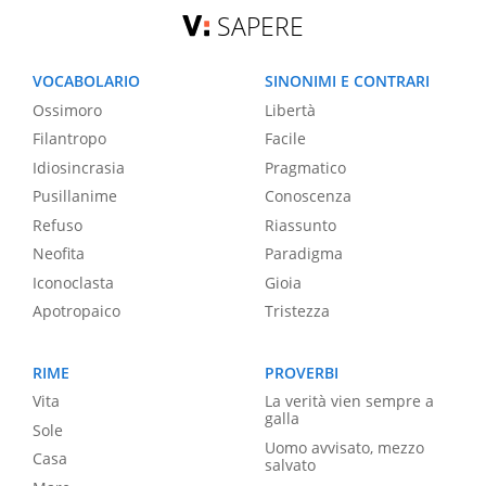
SAPERE
VOCABOLARIO
SINONIMI E CONTRARI
Ossimoro
Libertà
Filantropo
Facile
Idiosincrasia
Pragmatico
Pusillanime
Conoscenza
Refuso
Riassunto
Neofita
Paradigma
Iconoclasta
Gioia
Apotropaico
Tristezza
RIME
PROVERBI
Vita
La verità vien sempre a
galla
Sole
Uomo avvisato, mezzo
Casa
salvato