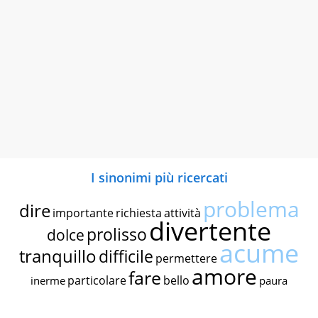
I sinonimi più ricercati
problema
dire
importante
richiesta
attività
divertente
prolisso
dolce
acume
tranquillo
difficile
permettere
amore
fare
particolare
bello
inerme
paura