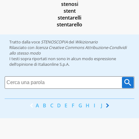
stenosi
stent
stentarelli
stentarello
Tratto dalla voce
STENOSCOPIA
del
Wikizionario
Rilasciato con
licenza Creative Commons Attribuzione-Condividi
allo stesso modo
I testi sopra riportati non sono in alcun modo espressione
dell’opinione di Italiaonline S.p.A.
A
B
C
D
E
F
G
H
I
J
K
L
M
N