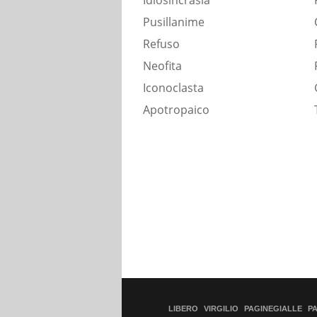
Idiosincrasia
Pusillanime
Refuso
Neofita
Iconoclasta
Apotropaico
LIBERO
VIRGILIO
PAGINEGIALLE
P