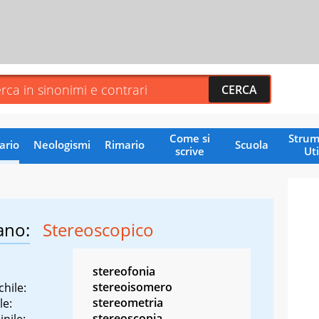
Come si
Strum
ario
Neologismi
Rimario
Scuola
scrive
Uti
ano:
Stereoscopico
stereofonia
stereoisomero
hile:
stereometria
le:
stereoscopia
nile: