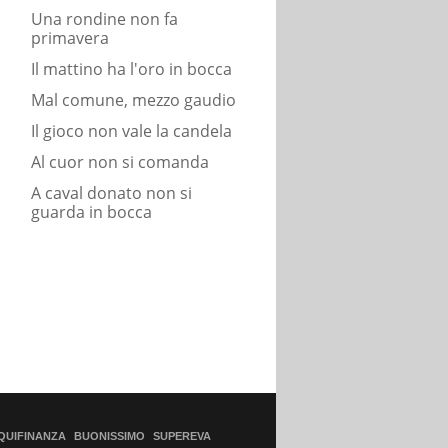
Una rondine non fa
primavera
Il mattino ha l'oro in bocca
Mal comune, mezzo gaudio
Il gioco non vale la candela
Al cuor non si comanda
A caval donato non si
guarda in bocca
QUIFINANZA
BUONISSIMO
SUPEREVA