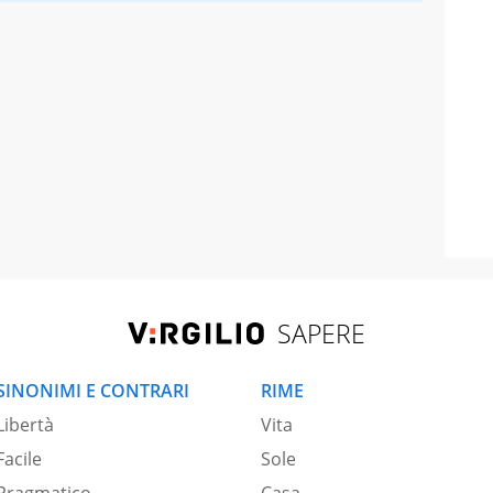
SAPERE
SINONIMI E CONTRARI
RIME
Libertà
Vita
Facile
Sole