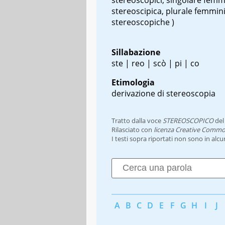
stereoscipica, plurale femmini
stereoscopiche )
Sillabazione
ste | reo | scò | pi | co
Etimologia
derivazione di stereoscopia
Tratto dalla voce
STEREOSCOPICO
de
Rilasciato con
licenza Creative Commo
I testi sopra riportati non sono in alc
A
B
C
D
E
F
G
H
I
J