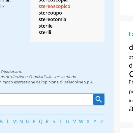
stereoscopico
le:
stereotipo
stereotomia
sterile
sterili
I
d
at
d
l
Wikizionario
ns Attribuzione-Condividi allo stesso modo
t
un modo espressione dell’opinione di Italiaonline S.p.A.
p
i
K
L
M
N
O
P
Q
R
S
T
U
V
W
X
Y
Z