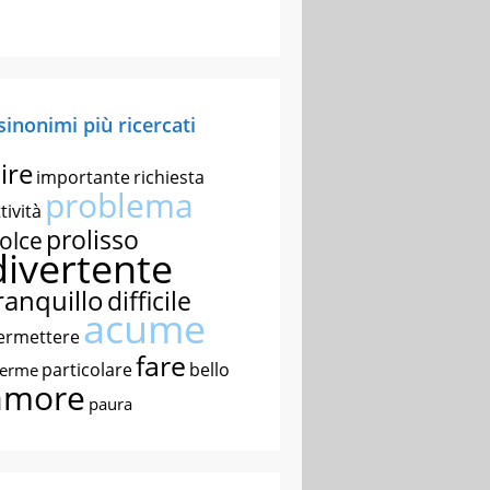
 sinonimi più ricercati
ire
importante
richiesta
problema
tività
prolisso
olce
divertente
ranquillo
difficile
acume
ermettere
fare
particolare
bello
nerme
amore
paura