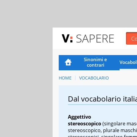
SAPERE
Sinonimi e
Vocabol
contrari
HOME
VOCABOLARIO
Dal vocabolario itali
Aggettivo
stereoscopico
(singolare masc
stereoscopico, plurale maschi
stereoscopici, singolare femmi