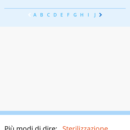
A
B
C
D
E
F
G
H
I
J
K
L
M
N
Più modi di dire:
Sterilizzazione