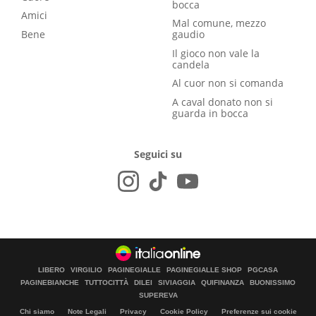
bocca
Amici
Mal comune, mezzo
Bene
gaudio
Il gioco non vale la
candela
Al cuor non si comanda
A caval donato non si
guarda in bocca
Seguici su
LIBERO
VIRGILIO
PAGINEGIALLE
PAGINEGIALLE SHOP
PGCASA
PAGINEBIANCHE
TUTTOCITTÀ
DILEI
SIVIAGGIA
QUIFINANZA
BUONISSIMO
SUPEREVA
Chi siamo
Note Legali
Privacy
Cookie Policy
Preferenze sui cookie