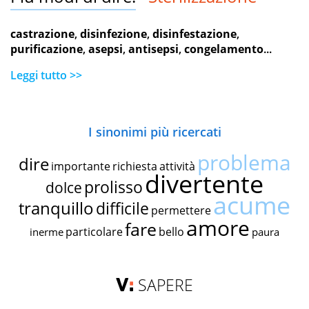
castrazione
,
disinfezione
,
disinfestazione
,
purificazione
,
asepsi
,
antisepsi
,
congelamento
...
Leggi tutto >>
I sinonimi più ricercati
problema
dire
importante
richiesta
attività
divertente
prolisso
dolce
acume
tranquillo
difficile
permettere
amore
fare
particolare
bello
inerme
paura
SAPERE