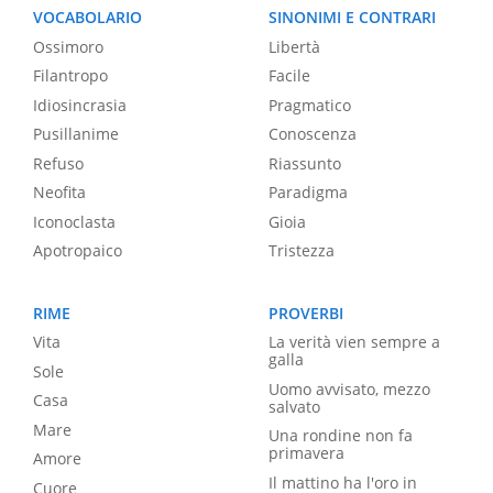
VOCABOLARIO
SINONIMI E CONTRARI
Ossimoro
Libertà
Filantropo
Facile
Idiosincrasia
Pragmatico
Pusillanime
Conoscenza
Refuso
Riassunto
Neofita
Paradigma
Iconoclasta
Gioia
Apotropaico
Tristezza
RIME
PROVERBI
Vita
La verità vien sempre a
galla
Sole
Uomo avvisato, mezzo
Casa
salvato
Mare
Una rondine non fa
primavera
Amore
Il mattino ha l'oro in
Cuore