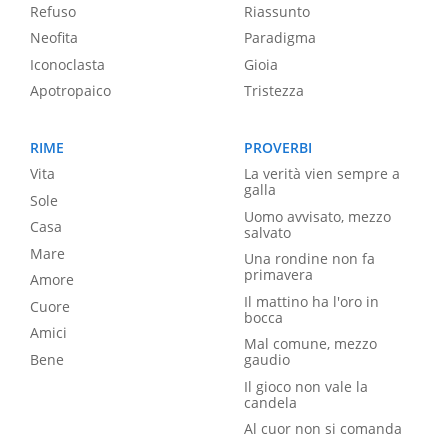
Refuso
Riassunto
Neofita
Paradigma
Iconoclasta
Gioia
Apotropaico
Tristezza
RIME
PROVERBI
Vita
La verità vien sempre a
galla
Sole
Uomo avvisato, mezzo
Casa
salvato
Mare
Una rondine non fa
primavera
Amore
Il mattino ha l'oro in
Cuore
bocca
Amici
Mal comune, mezzo
Bene
gaudio
Il gioco non vale la
candela
Al cuor non si comanda