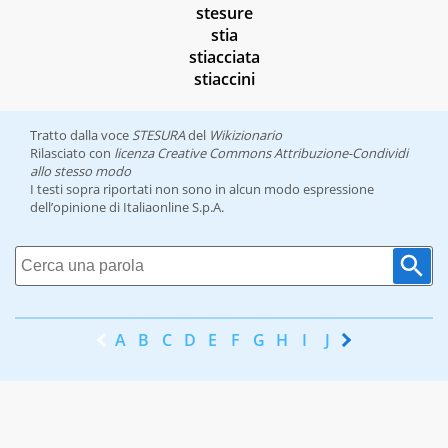
stesure
stia
stiacciata
stiaccini
Tratto dalla voce
STESURA
del
Wikizionario
Rilasciato con
licenza Creative Commons Attribuzione-Condividi
allo stesso modo
I testi sopra riportati non sono in alcun modo espressione
dell’opinione di Italiaonline S.p.A.
A
B
C
D
E
F
G
H
I
J
K
L
M
N