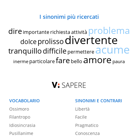
I sinonimi più ricercati
problema
dire
importante
richiesta
attività
divertente
prolisso
dolce
acume
tranquillo
difficile
permettere
amore
fare
particolare
bello
inerme
paura
SAPERE
VOCABOLARIO
SINONIMI E CONTRARI
Ossimoro
Libertà
Filantropo
Facile
Idiosincrasia
Pragmatico
Pusillanime
Conoscenza