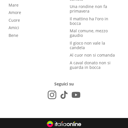
Mare
Una rondine non fa
primavera
Amore
Il mattino ha l'oro in
Cuore
bocca
Amici
Mal comune, mezzo
Bene
gaudio
Il gioco non vale la
candela
Al cuor non si comanda
A caval donato non si
guarda in bocca
Seguici su