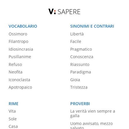
SAPERE
VOCABOLARIO
SINONIMI E CONTRARI
Ossimoro
Libertà
Filantropo
Facile
Idiosincrasia
Pragmatico
Pusillanime
Conoscenza
Refuso
Riassunto
Neofita
Paradigma
Iconoclasta
Gioia
Apotropaico
Tristezza
RIME
PROVERBI
Vita
La verità vien sempre a
galla
Sole
Uomo avvisato, mezzo
Casa
salvato