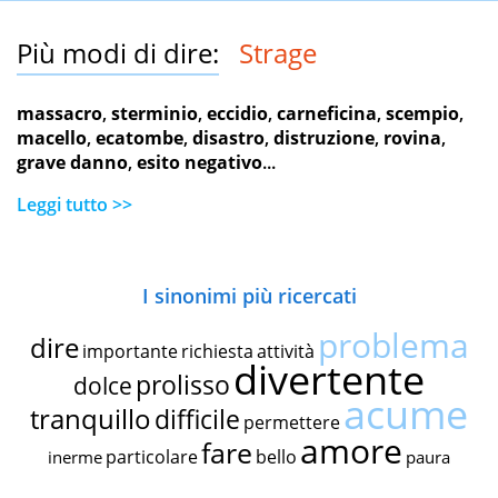
Più modi di dire:
Strage
massacro
,
sterminio
,
eccidio
,
carneficina
,
scempio
,
macello
,
ecatombe
,
disastro
,
distruzione
,
rovina
,
grave danno
,
esito negativo
...
Leggi tutto >>
I sinonimi più ricercati
problema
dire
importante
richiesta
attività
divertente
prolisso
dolce
acume
tranquillo
difficile
permettere
amore
fare
particolare
bello
inerme
paura