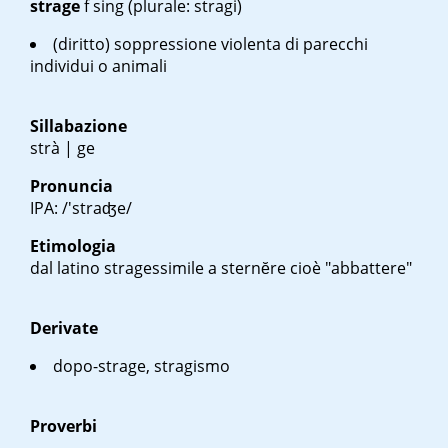
strage
f sing
(plurale: stragi)
(diritto) soppressione violenta di parecchi
individui o animali
Sillabazione
strà | ge
Pronuncia
IPA: /'straʤe/
Etimologia
dal latino
strages
simile a
sternĕre
cioè "abbattere"
Derivate
dopo-strage, stragismo
Proverbi