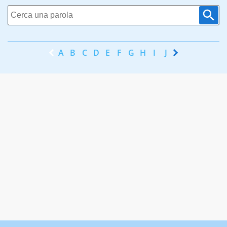
A
B
C
D
E
F
G
H
I
J
K
L
M
N