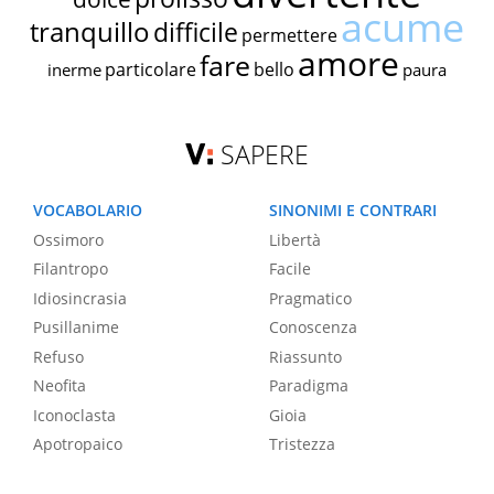
acume
tranquillo
difficile
permettere
amore
fare
particolare
bello
inerme
paura
SAPERE
VOCABOLARIO
SINONIMI E CONTRARI
Ossimoro
Libertà
Filantropo
Facile
Idiosincrasia
Pragmatico
Pusillanime
Conoscenza
Refuso
Riassunto
Neofita
Paradigma
Iconoclasta
Gioia
Apotropaico
Tristezza