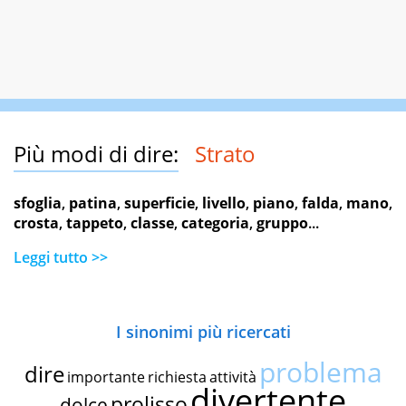
Più modi di dire:
Strato
sfoglia
,
patina
,
superficie
,
livello
,
piano
,
falda
,
mano
,
crosta
,
tappeto
,
classe
,
categoria
,
gruppo
...
Leggi tutto >>
I sinonimi più ricercati
problema
dire
importante
richiesta
attività
divertente
prolisso
dolce