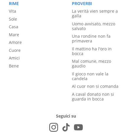
RIME
PROVERBI
Vita
La verità vien sempre a
galla
Sole
Uomo avvisato, mezzo
Casa
salvato
Mare
Una rondine non fa
primavera
Amore
Il mattino ha l'oro in
Cuore
bocca
Amici
Mal comune, mezzo
Bene
gaudio
Il gioco non vale la
candela
Al cuor non si comanda
A caval donato non si
guarda in bocca
Seguici su