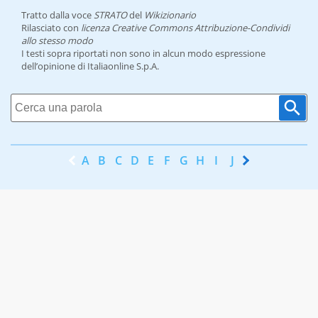
Tratto dalla voce
STRATO
del
Wikizionario
Rilasciato con
licenza Creative Commons Attribuzione-Condividi
allo stesso modo
I testi sopra riportati non sono in alcun modo espressione
dell’opinione di Italiaonline S.p.A.
A
B
C
D
E
F
G
H
I
J
K
L
M
N