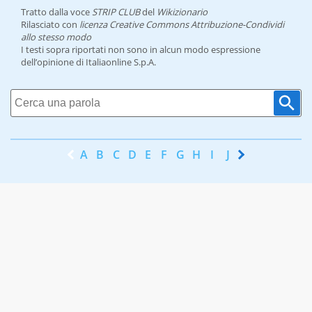
Tratto dalla voce
STRIP CLUB
del
Wikizionario
Rilasciato con
licenza Creative Commons Attribuzione-Condividi
allo stesso modo
I testi sopra riportati non sono in alcun modo espressione
dell’opinione di Italiaonline S.p.A.
A
B
C
D
E
F
G
H
I
J
K
L
M
N