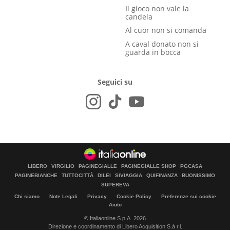
Il gioco non vale la
candela
Al cuor non si comanda
A caval donato non si
guarda in bocca
Seguici su
LIBERO
VIRGILIO
PAGINEGIALLE
PAGINEGIALLE SHOP
PGCASA
PAGINEBIANCHE
TUTTOCITTÀ
DILEI
SIVIAGGIA
QUIFINANZA
BUONISSIMO
SUPEREVA
Chi siamo
Note Legali
Privacy
Cookie Policy
Preferenze sui cookie
Aiuto
© Italiaonline S.p.A. 2026
Direzione e coordinamento di Libero Acquisition S.á r.l.