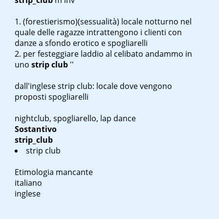
strip_club
m inv
(forestierismo)(sessualità) locale notturno nel
quale delle ragazze intrattengono i clienti con
danze a sfondo erotico e spogliarelli
per festeggiare l
addio al celibato andammo in
uno
strip club
''
dall'inglese
strip club
: locale dove vengono
proposti spogliarelli
nightclub, spogliarello, lap dance
Sostantivo
strip_club
strip club
Etimologia mancante
italiano
inglese