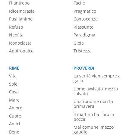
Filantropo
Facile
Idiosincrasia
Pragmatico
Pusillanime
Conoscenza
Refuso
Riassunto
Neofita
Paradigma
Iconoclasta
Gioia
Apotropaico
Tristezza
RIME
PROVERBI
Vita
La verità vien sempre a
galla
Sole
Uomo avvisato, mezzo
Casa
salvato
Mare
Una rondine non fa
primavera
Amore
Il mattino ha l'oro in
Cuore
bocca
Amici
Mal comune, mezzo
Bene
gaudio