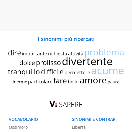
I sinonimi più ricercati
problema
dire
importante
richiesta
attività
divertente
prolisso
dolce
acume
tranquillo
difficile
permettere
amore
fare
particolare
bello
inerme
paura
SAPERE
VOCABOLARIO
SINONIMI E CONTRARI
Ossimoro
Libertà