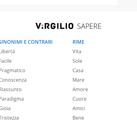
SAPERE
SINONIMI E CONTRARI
RIME
Libertà
Vita
Facile
Sole
Pragmatico
Casa
Conoscenza
Mare
Riassunto
Amore
Paradigma
Cuore
Gioia
Amici
Tristezza
Bene