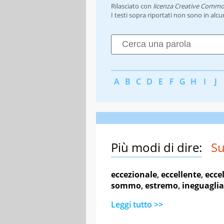
Rilasciato con
licenza Creative Commo
I testi sopra riportati non sono in alc
A
B
C
D
E
F
G
H
I
J
Più modi di dire:
Su
eccezionale
,
eccellente
,
ecce
sommo
,
estremo
,
ineguaglia
Leggi tutto >>