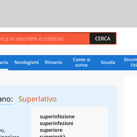
Come si
Strum
ario
Neologismi
Rimario
Scuola
scrive
Uti
ano:
Superlativo
superinfezione
superinfezioni
superiore
vo,
superiorità
singolare