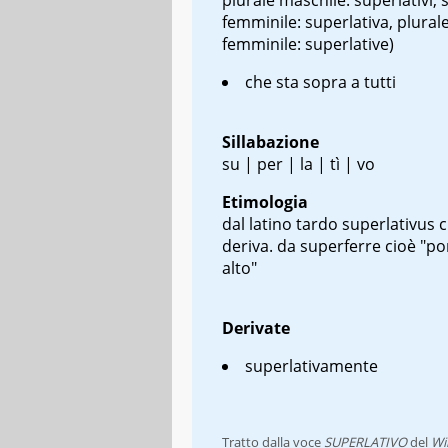
femminile: superlativa, plural
femminile: superlative)
che sta sopra a tutti
Sillabazione
su | per | la | tì | vo
Etimologia
dal latino tardo
superlativus
c
deriva. da
superferre
cioè "po
alto"
Derivate
superlativamente
Tratto dalla voce
SUPERLATIVO
del
Wi