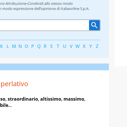
ns Attribuzione-Condividi allo stesso modo
un modo espressione dell’opinione di Italiaonline S.p.A.
K
L
M
N
O
P
Q
R
S
T
U
V
W
X
Y
Z
perlativo
lso
,
straordinario
,
altissimo
,
massimo
,
bile
...