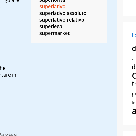
superlativo
e
superlativo assoluto
superlativo relativo
superlega
supermarket
I
d
at
d
he
rtare in
t
p
i
kizionario