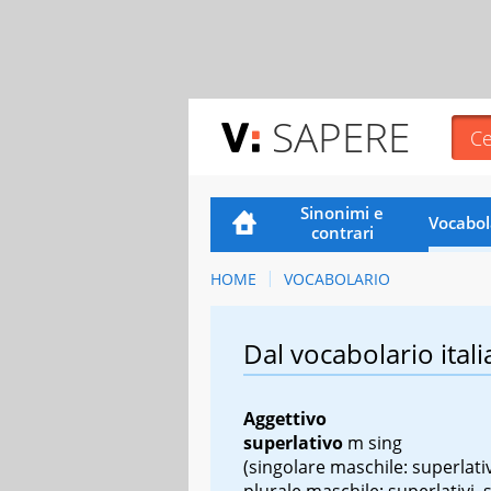
SAPERE
Sinonimi e
Vocabol
contrari
HOME
VOCABOLARIO
Dal vocabolario itali
Aggettivo
superlativo
m sing
(singolare maschile: superlati
plurale maschile: superlativi, 