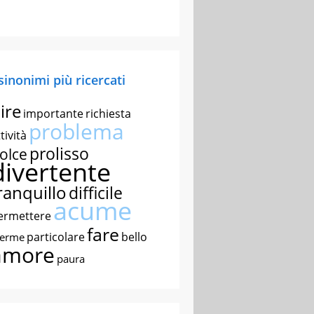
 sinonimi più ricercati
ire
importante
richiesta
problema
tività
prolisso
olce
divertente
ranquillo
difficile
acume
ermettere
fare
particolare
bello
nerme
amore
paura