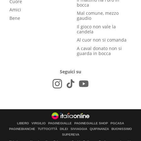
Cuore
bocca
Amici
Mal comune, mezzo
Bene
gaudio
Il gioco non vale la
candela
Al cuor non si comanda
A caval donato non si
guarda in bocca
Seguici su
LIBERO
VIRGILIO
PAGINEGIALLE
PAGINEGIALLE SHOP
PGCASA
PAGINEBIANCHE
TUTTOCITTÀ
DILEI
SIVIAGGIA
QUIFINANZA
BUONISSIMO
SUPEREVA