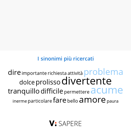
I sinonimi più ricercati
problema
dire
importante
richiesta
attività
divertente
prolisso
dolce
acume
tranquillo
difficile
permettere
amore
fare
particolare
bello
inerme
paura
SAPERE