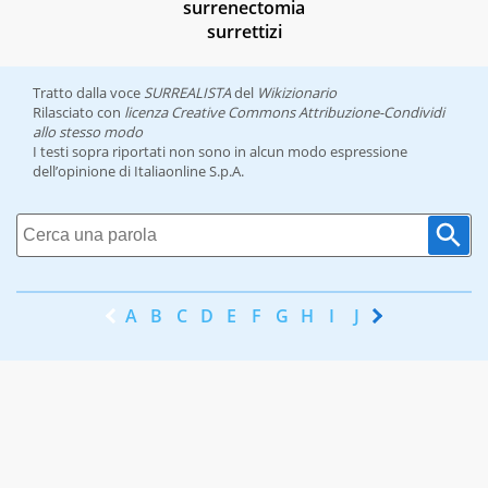
surrenectomia
surrettizi
Tratto dalla voce
SURREALISTA
del
Wikizionario
Rilasciato con
licenza Creative Commons Attribuzione-Condividi
allo stesso modo
I testi sopra riportati non sono in alcun modo espressione
dell’opinione di Italiaonline S.p.A.
A
B
C
D
E
F
G
H
I
J
K
L
M
N