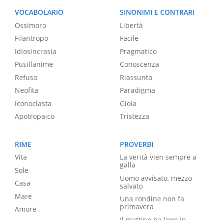
VOCABOLARIO
SINONIMI E CONTRARI
Ossimoro
Libertà
Filantropo
Facile
Idiosincrasia
Pragmatico
Pusillanime
Conoscenza
Refuso
Riassunto
Neofita
Paradigma
Iconoclasta
Gioia
Apotropaico
Tristezza
RIME
PROVERBI
Vita
La verità vien sempre a
galla
Sole
Uomo avvisato, mezzo
Casa
salvato
Mare
Una rondine non fa
primavera
Amore
Il mattino ha l'oro in