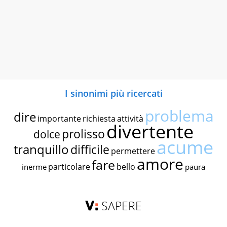
I sinonimi più ricercati
problema
dire
importante
richiesta
attività
divertente
prolisso
dolce
acume
tranquillo
difficile
permettere
amore
fare
particolare
bello
inerme
paura
SAPERE