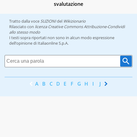
svalutazione
Tratto dalla voce
SUZIONI
del
Wikizionario
Rilasciato con
licenza Creative Commons Attribuzione-Condividi
allo stesso modo
I testi sopra riportati non sono in alcun modo espressione
dell’opinione di Italiaonline S.p.A.
A
B
C
D
E
F
G
H
I
J
K
L
M
N