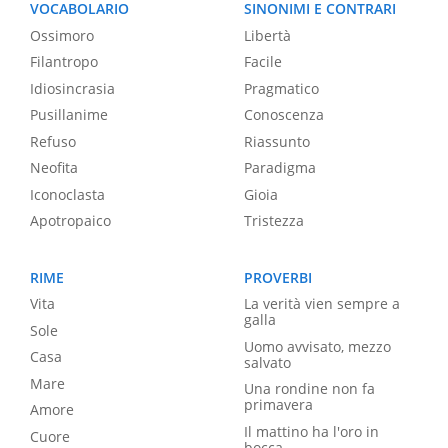
VOCABOLARIO
SINONIMI E CONTRARI
Ossimoro
Libertà
Filantropo
Facile
Idiosincrasia
Pragmatico
Pusillanime
Conoscenza
Refuso
Riassunto
Neofita
Paradigma
Iconoclasta
Gioia
Apotropaico
Tristezza
RIME
PROVERBI
Vita
La verità vien sempre a
galla
Sole
Uomo avvisato, mezzo
Casa
salvato
Mare
Una rondine non fa
primavera
Amore
Il mattino ha l'oro in
Cuore
bocca