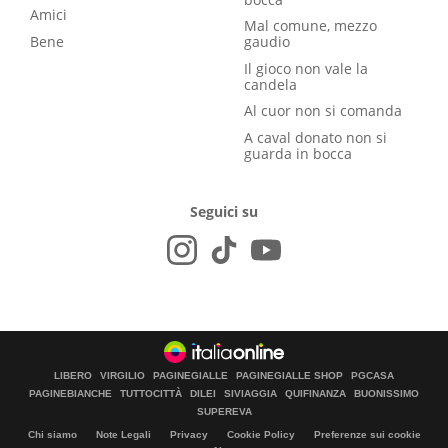
Amici
Mal comune, mezzo
Bene
gaudio
Il gioco non vale la
candela
Al cuor non si comanda
A caval donato non si
guarda in bocca
Seguici su
LIBERO
VIRGILIO
PAGINEGIALLE
PAGINEGIALLE SHOP
PGCASA
PAGINEBIANCHE
TUTTOCITTÀ
DILEI
SIVIAGGIA
QUIFINANZA
BUONISSIMO
SUPEREVA
Chi siamo
Note Legali
Privacy
Cookie Policy
Preferenze sui cookie