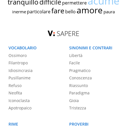
acume
tranquillo
difficile
permettere
amore
fare
particolare
bello
inerme
paura
SAPERE
VOCABOLARIO
SINONIMI E CONTRARI
Ossimoro
Libertà
Filantropo
Facile
Idiosincrasia
Pragmatico
Pusillanime
Conoscenza
Refuso
Riassunto
Neofita
Paradigma
Iconoclasta
Gioia
Apotropaico
Tristezza
RIME
PROVERBI