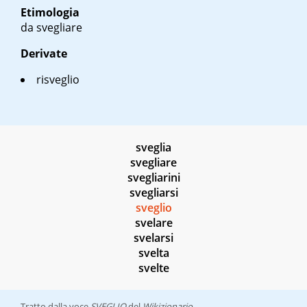
Etimologia
da svegliare
Derivate
risveglio
sveglia
svegliare
svegliarini
svegliarsi
sveglio
svelare
svelarsi
svelta
svelte
Tratto dalla voce
SVEGLIO
del
Wikizionario