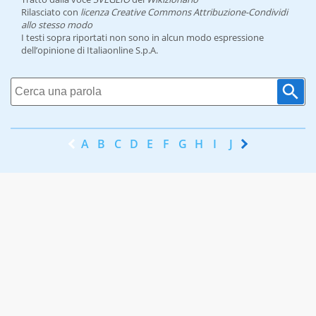
Rilasciato con
licenza Creative Commons Attribuzione-Condividi
allo stesso modo
I testi sopra riportati non sono in alcun modo espressione
dell’opinione di Italiaonline S.p.A.
A
B
C
D
E
F
G
H
I
J
K
L
M
N