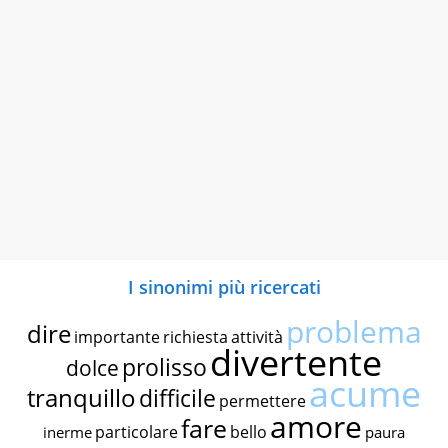
I sinonimi più ricercati
problema
dire
importante
richiesta
attività
divertente
prolisso
dolce
acume
tranquillo
difficile
permettere
amore
fare
particolare
bello
inerme
paura