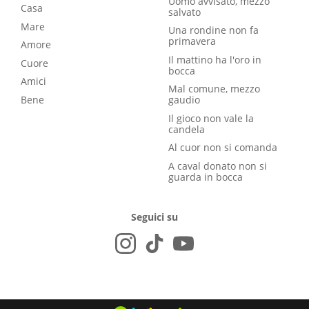
Uomo avvisato, mezzo
Casa
salvato
Mare
Una rondine non fa
primavera
Amore
Il mattino ha l'oro in
Cuore
bocca
Amici
Mal comune, mezzo
Bene
gaudio
Il gioco non vale la
candela
Al cuor non si comanda
A caval donato non si
guarda in bocca
Seguici su