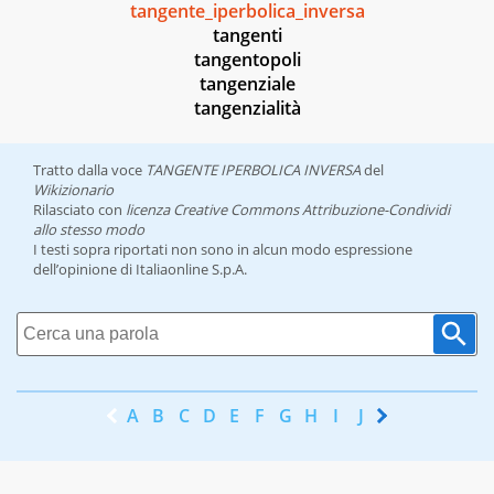
tangente_iperbolica_inversa
tangenti
tangentopoli
tangenziale
tangenzialità
Tratto dalla voce
TANGENTE IPERBOLICA INVERSA
del
Wikizionario
Rilasciato con
licenza Creative Commons Attribuzione-Condividi
allo stesso modo
I testi sopra riportati non sono in alcun modo espressione
dell’opinione di Italiaonline S.p.A.
A
B
C
D
E
F
G
H
I
J
K
L
M
N