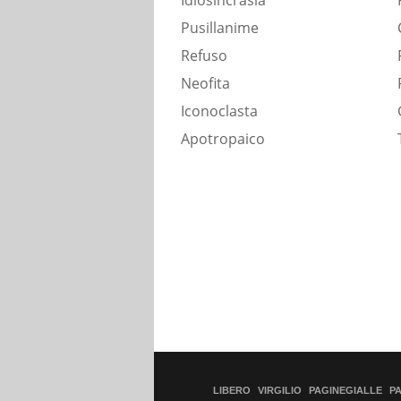
Idiosincrasia
Pusillanime
Refuso
Neofita
Iconoclasta
Apotropaico
LIBERO
VIRGILIO
PAGINEGIALLE
P