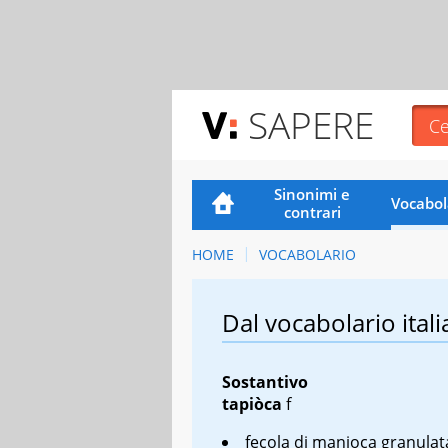
SAPERE
Sinonimi e
Vocabol
contrari
HOME
VOCABOLARIO
Dal vocabolario itali
Sostantivo
tapiòca
f
fecola di manioca granulat