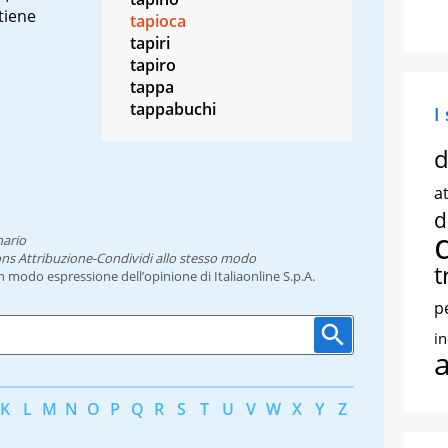
tiene
tapioca
tapiri
tapiro
tappa
tappabuchi
I
d
at
d
nario
ns Attribuzione-Condividi allo stesso modo
t
un modo espressione dell’opinione di Italiaonline S.p.A.
p
i
K
L
M
N
O
P
Q
R
S
T
U
V
W
X
Y
Z