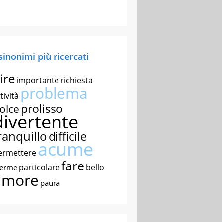
 sinonimi più ricercati
ire
importante
richiesta
problema
tività
prolisso
olce
divertente
ranquillo
difficile
acume
ermettere
fare
particolare
bello
nerme
amore
paura