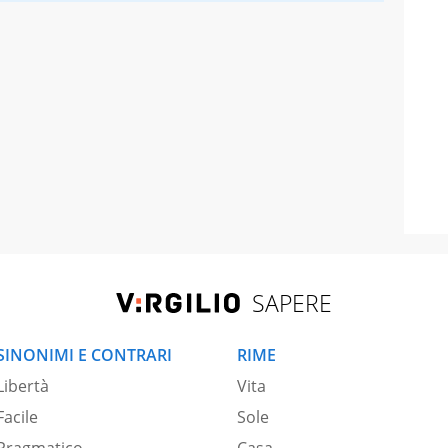
SAPERE
SINONIMI E CONTRARI
RIME
Libertà
Vita
Facile
Sole