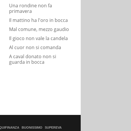
Una rondine non fa
primavera
Il mattino ha l'oro in bocca
Mal comune, mezzo gaudio
Il gioco non vale la candela
Al cuor non si comanda
A caval donato non si
guarda in bocca
QUIFINANZA
BUONISSIMO
SUPEREVA