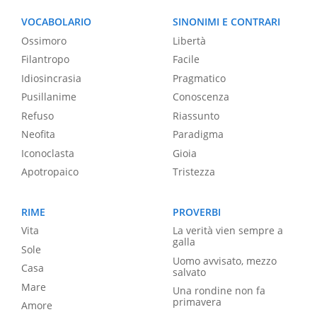
VOCABOLARIO
SINONIMI E CONTRARI
Ossimoro
Libertà
Filantropo
Facile
Idiosincrasia
Pragmatico
Pusillanime
Conoscenza
Refuso
Riassunto
Neofita
Paradigma
Iconoclasta
Gioia
Apotropaico
Tristezza
RIME
PROVERBI
Vita
La verità vien sempre a
galla
Sole
Uomo avvisato, mezzo
Casa
salvato
Mare
Una rondine non fa
primavera
Amore