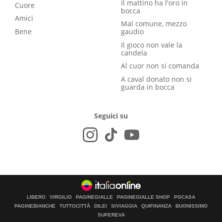
Il mattino ha l'oro in
Cuore
bocca
Amici
Mal comune, mezzo
Bene
gaudio
Il gioco non vale la
candela
Al cuor non si comanda
A caval donato non si
guarda in bocca
Seguici su
LIBERO
VIRGILIO
PAGINEGIALLE
PAGINEGIALLE SHOP
PGCASA
PAGINEBIANCHE
TUTTOCITTÀ
DILEI
SIVIAGGIA
QUIFINANZA
BUONISSIMO
SUPEREVA