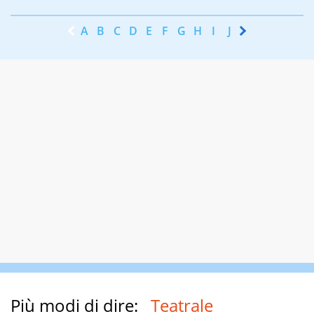
A
B
C
D
E
F
G
H
I
J
K
L
M
N
Più modi di dire:
Teatrale