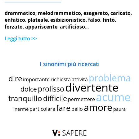
drammatico
,
melodrammatico
,
esagerato
,
caricato
,
enfatico
,
plateale
,
esibizionistico
,
falso
,
finto
,
forzato
,
appariscente
,
artificioso
...
Leggi tutto >>
I sinonimi più ricercati
problema
dire
importante
richiesta
attività
divertente
prolisso
dolce
acume
tranquillo
difficile
permettere
amore
fare
particolare
bello
inerme
paura
SAPERE