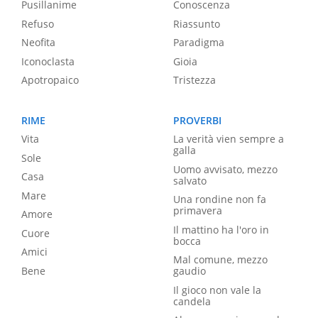
Pusillanime
Conoscenza
Refuso
Riassunto
Neofita
Paradigma
Iconoclasta
Gioia
Apotropaico
Tristezza
RIME
PROVERBI
Vita
La verità vien sempre a
galla
Sole
Uomo avvisato, mezzo
Casa
salvato
Mare
Una rondine non fa
primavera
Amore
Il mattino ha l'oro in
Cuore
bocca
Amici
Mal comune, mezzo
Bene
gaudio
Il gioco non vale la
candela