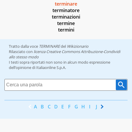
terminare
terminatore
terminazioni
termine
termini
Tratto dalla voce
TERMINARE
del
Wikizionario
Rilasciato con
licenza Creative Commons Attribuzione-Condividi
allo stesso modo
I testi sopra riportati non sono in alcun modo espressione
dell’opinione di Italiaonline S.p.A.
A
B
C
D
E
F
G
H
I
J
K
L
M
N