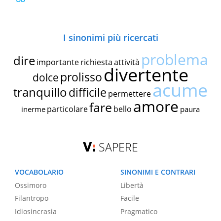
I sinonimi più ricercati
problema
dire
importante
richiesta
attività
divertente
prolisso
dolce
acume
tranquillo
difficile
permettere
amore
fare
particolare
bello
inerme
paura
SAPERE
VOCABOLARIO
SINONIMI E CONTRARI
Ossimoro
Libertà
Filantropo
Facile
Idiosincrasia
Pragmatico