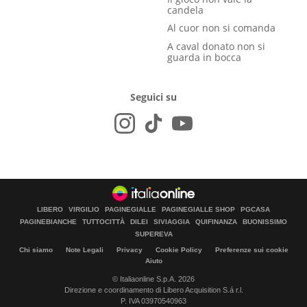
candela
Al cuor non si comanda
A caval donato non si
guarda in bocca
Seguici su
LIBERO
VIRGILIO
PAGINEGIALLE
PAGINEGIALLE SHOP
PGCASA
PAGINEBIANCHE
TUTTOCITTÀ
DILEI
SIVIAGGIA
QUIFINANZA
BUONISSIMO
SUPEREVA
Chi siamo
Note Legali
Privacy
Cookie Policy
Preferenze sui cookie
Aiuto
© Italiaonline S.p.A. 2026
Direzione e coordinamento di Libero Acquisition S.á r.l.
P. IVA 03970540963