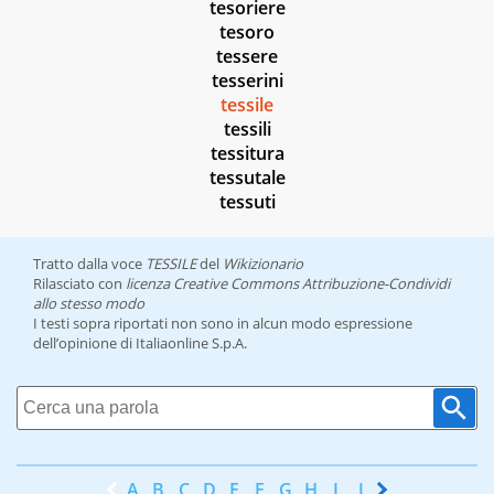
tesoriere
tesoro
tessere
tesserini
tessile
tessili
tessitura
tessutale
tessuti
Tratto dalla voce
TESSILE
del
Wikizionario
Rilasciato con
licenza Creative Commons Attribuzione-Condividi
allo stesso modo
I testi sopra riportati non sono in alcun modo espressione
dell’opinione di Italiaonline S.p.A.
A
B
C
D
E
F
G
H
I
J
K
L
M
N