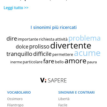
Leggi tutto >>
I sinonimi più ricercati
problema
dire
importante
richiesta
attività
divertente
prolisso
dolce
acume
tranquillo
difficile
permettere
amore
fare
particolare
bello
inerme
paura
SAPERE
VOCABOLARIO
SINONIMI E CONTRARI
Ossimoro
Libertà
Filantropo
Facile