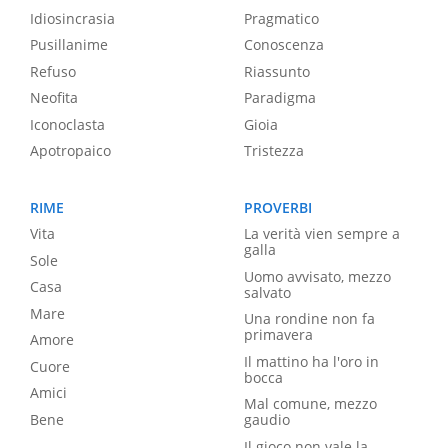
Idiosincrasia
Pragmatico
Pusillanime
Conoscenza
Refuso
Riassunto
Neofita
Paradigma
Iconoclasta
Gioia
Apotropaico
Tristezza
RIME
PROVERBI
Vita
La verità vien sempre a
galla
Sole
Uomo avvisato, mezzo
Casa
salvato
Mare
Una rondine non fa
primavera
Amore
Il mattino ha l'oro in
Cuore
bocca
Amici
Mal comune, mezzo
Bene
gaudio
Il gioco non vale la