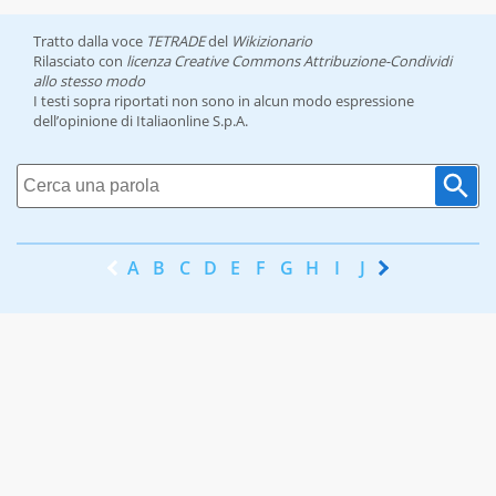
Tratto dalla voce
TETRADE
del
Wikizionario
Rilasciato con
licenza Creative Commons Attribuzione-Condividi
allo stesso modo
I testi sopra riportati non sono in alcun modo espressione
dell’opinione di Italiaonline S.p.A.
A
B
C
D
E
F
G
H
I
J
K
L
M
N