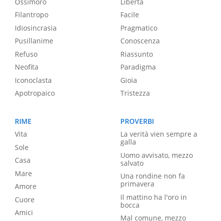
Ossimoro
Libertà
Filantropo
Facile
Idiosincrasia
Pragmatico
Pusillanime
Conoscenza
Refuso
Riassunto
Neofita
Paradigma
Iconoclasta
Gioia
Apotropaico
Tristezza
RIME
PROVERBI
Vita
La verità vien sempre a
galla
Sole
Uomo avvisato, mezzo
Casa
salvato
Mare
Una rondine non fa
primavera
Amore
Il mattino ha l'oro in
Cuore
bocca
Amici
Mal comune, mezzo