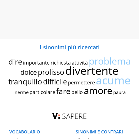
I sinonimi più ricercati
problema
dire
importante
richiesta
attività
divertente
prolisso
dolce
acume
tranquillo
difficile
permettere
amore
fare
particolare
bello
inerme
paura
SAPERE
VOCABOLARIO
SINONIMI E CONTRARI