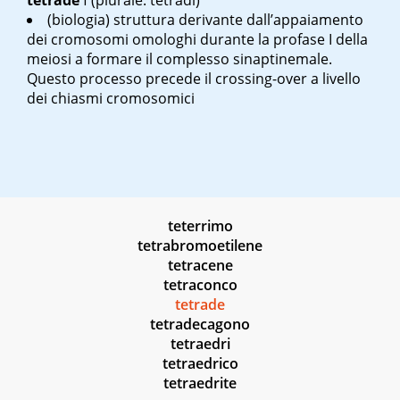
tetrade
f
(plurale: tetradi)
(biologia) struttura derivante dall’appaiamento
dei cromosomi omologhi durante la profase I della
meiosi a formare il complesso sinaptinemale.
Questo processo precede il crossing-over a livello
dei chiasmi cromosomici
teterrimo
tetrabromoetilene
tetracene
tetraconco
tetrade
tetradecagono
tetraedri
tetraedrico
tetraedrite