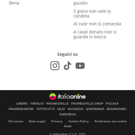
Bene
gaudio
Il gioco non vale la
candela
Al cuor non si comanda
A caval donato non si
guarda in bocca
Seguici su
LIBERO
VIRGILIO
PAGINEGIALLE
PAGINEGIALLE SHOP
PGCASA
PAGINEBIANCHE
TUTTOCITTÀ
DILEI
SIVIAGGIA
QUIFINANZA
BUONISSIMO
SUPEREVA
Chi siamo
Note Legali
Privacy
Cookie Policy
Preferenze sui cookie
Aiuto
© Italiaonline S.p.A. 2026