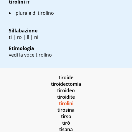
tirolini
m
plurale di tirolino
Sillabazione
ti | ro | lì | ni
Etimologia
vedi la voce tirolino
tiroide
tiroidectomia
tiroideo
tiroidite
tirolini
tirosina
tirso
tirò
tisana