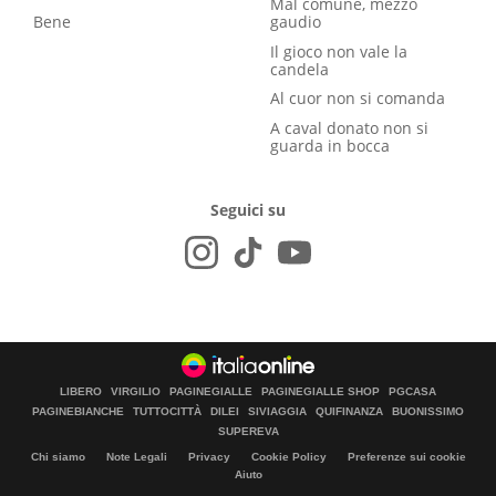
Mal comune, mezzo
Bene
gaudio
Il gioco non vale la
candela
Al cuor non si comanda
A caval donato non si
guarda in bocca
Seguici su
LIBERO
VIRGILIO
PAGINEGIALLE
PAGINEGIALLE SHOP
PGCASA
PAGINEBIANCHE
TUTTOCITTÀ
DILEI
SIVIAGGIA
QUIFINANZA
BUONISSIMO
SUPEREVA
Chi siamo
Note Legali
Privacy
Cookie Policy
Preferenze sui cookie
Aiuto