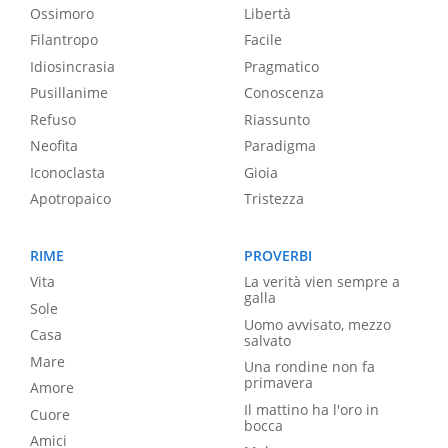
Ossimoro
Libertà
Filantropo
Facile
Idiosincrasia
Pragmatico
Pusillanime
Conoscenza
Refuso
Riassunto
Neofita
Paradigma
Iconoclasta
Gioia
Apotropaico
Tristezza
RIME
PROVERBI
Vita
La verità vien sempre a
galla
Sole
Uomo avvisato, mezzo
Casa
salvato
Mare
Una rondine non fa
primavera
Amore
Il mattino ha l'oro in
Cuore
bocca
Amici