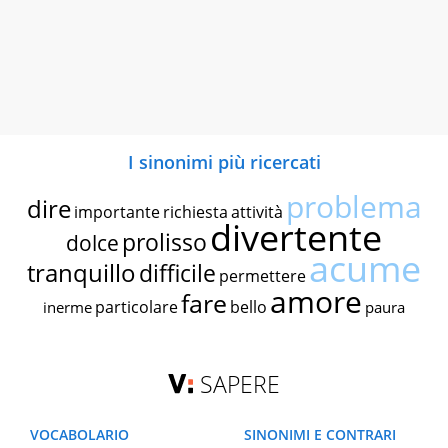
I sinonimi più ricercati
problema
dire
importante
richiesta
attività
divertente
prolisso
dolce
acume
tranquillo
difficile
permettere
amore
fare
particolare
bello
inerme
paura
SAPERE
VOCABOLARIO
SINONIMI E CONTRARI