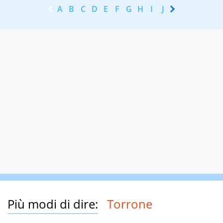
A
B
C
D
E
F
G
H
I
J
K
L
M
N
Più modi di dire:
Torrone