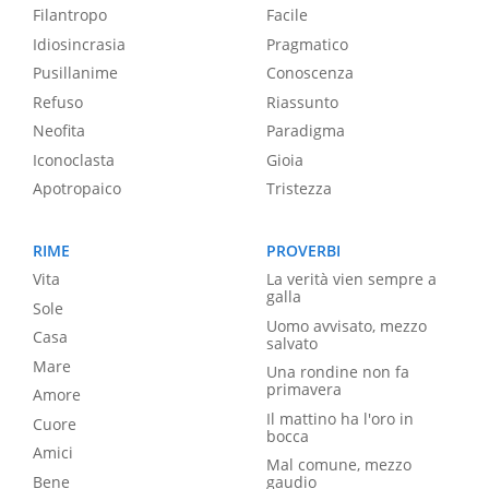
Filantropo
Facile
Idiosincrasia
Pragmatico
Pusillanime
Conoscenza
Refuso
Riassunto
Neofita
Paradigma
Iconoclasta
Gioia
Apotropaico
Tristezza
RIME
PROVERBI
Vita
La verità vien sempre a
galla
Sole
Uomo avvisato, mezzo
Casa
salvato
Mare
Una rondine non fa
primavera
Amore
Il mattino ha l'oro in
Cuore
bocca
Amici
Mal comune, mezzo
Bene
gaudio