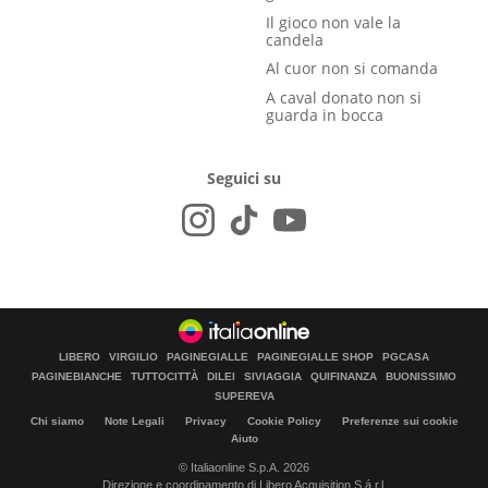
Il gioco non vale la
candela
Al cuor non si comanda
A caval donato non si
guarda in bocca
Seguici su
LIBERO
VIRGILIO
PAGINEGIALLE
PAGINEGIALLE SHOP
PGCASA
PAGINEBIANCHE
TUTTOCITTÀ
DILEI
SIVIAGGIA
QUIFINANZA
BUONISSIMO
SUPEREVA
Chi siamo
Note Legali
Privacy
Cookie Policy
Preferenze sui cookie
Aiuto
© Italiaonline S.p.A. 2026
Direzione e coordinamento di Libero Acquisition S.á r.l.