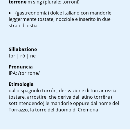
torrone
m sing
(plurale: torroni)
(gastreonomia) dolce italiano con mandorle
leggermente tostate, nocciole e inserito in due
strati di ostia
Sillabazione
tor | ró | ne
Pronuncia
IPA: /tor'rone/
Etimologia
dallo spagnolo
turrón
, derivazione di
turrar
ossia
tostare, arrostire, che deriva dal latino
torrēre
(
sottintendendo) le mandorle oppure dal nome del
Torrazzo, la torre del duomo di Cremona