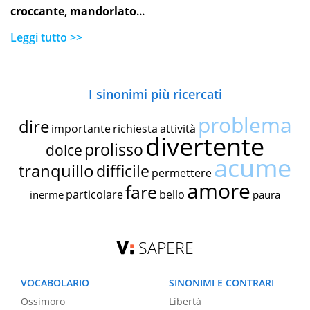
croccante
,
mandorlato
...
Leggi tutto >>
I sinonimi più ricercati
problema
dire
importante
richiesta
attività
divertente
prolisso
dolce
acume
tranquillo
difficile
permettere
amore
fare
particolare
bello
inerme
paura
SAPERE
VOCABOLARIO
SINONIMI E CONTRARI
Ossimoro
Libertà