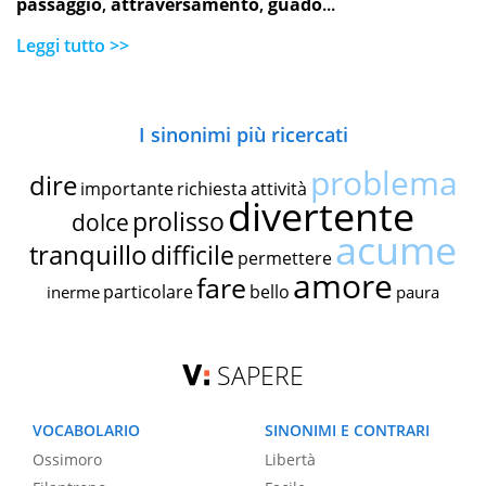
passaggio
,
attraversamento
,
guado
...
Leggi tutto >>
I sinonimi più ricercati
problema
dire
importante
richiesta
attività
divertente
prolisso
dolce
acume
tranquillo
difficile
permettere
amore
fare
particolare
bello
inerme
paura
SAPERE
VOCABOLARIO
SINONIMI E CONTRARI
Ossimoro
Libertà