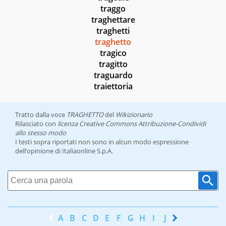
traggo
traghettare
traghetti
traghetto
tragico
tragitto
traguardo
traiettoria
Tratto dalla voce
TRAGHETTO
del
Wikizionario
Rilasciato con
licenza Creative Commons Attribuzione-Condividi
allo stesso modo
I testi sopra riportati non sono in alcun modo espressione
dell’opinione di Italiaonline S.p.A.
A
B
C
D
E
F
G
H
I
J
K
L
M
N