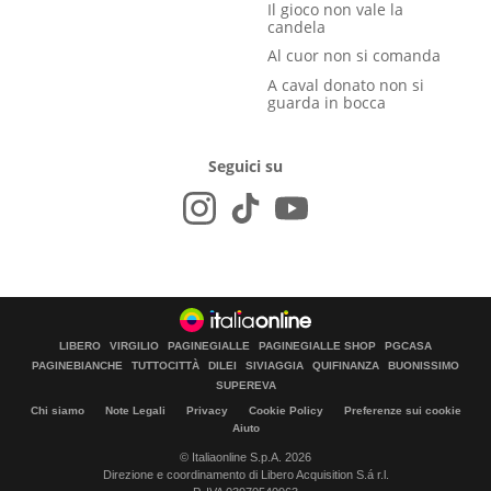
Il gioco non vale la
candela
Al cuor non si comanda
A caval donato non si
guarda in bocca
Seguici su
LIBERO
VIRGILIO
PAGINEGIALLE
PAGINEGIALLE SHOP
PGCASA
PAGINEBIANCHE
TUTTOCITTÀ
DILEI
SIVIAGGIA
QUIFINANZA
BUONISSIMO
SUPEREVA
Chi siamo
Note Legali
Privacy
Cookie Policy
Preferenze sui cookie
Aiuto
© Italiaonline S.p.A. 2026
Direzione e coordinamento di Libero Acquisition S.á r.l.