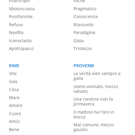
Filantropo
Facile
Idiosincrasia
Pragmatico
Pusillanime
Conoscenza
Refuso
Riassunto
Neofita
Paradigma
Iconoclasta
Gioia
Apotropaico
Tristezza
RIME
PROVERBI
Vita
La verità vien sempre a
galla
Sole
Uomo avvisato, mezzo
Casa
salvato
Mare
Una rondine non fa
primavera
Amore
Il mattino ha l'oro in
Cuore
bocca
Amici
Mal comune, mezzo
Bene
gaudio