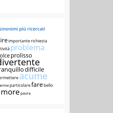
 sinonimi più ricercati
ire
importante
richiesta
problema
tività
prolisso
olce
divertente
ranquillo
difficile
acume
ermettere
fare
particolare
bello
nerme
amore
paura