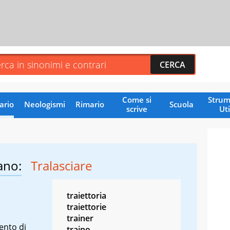
Come si
Strum
ario
Neologismi
Rimario
Scuola
scrive
Uti
ano:
Tralasciare
traiettoria
traiettorie
trainer
ento di
traino