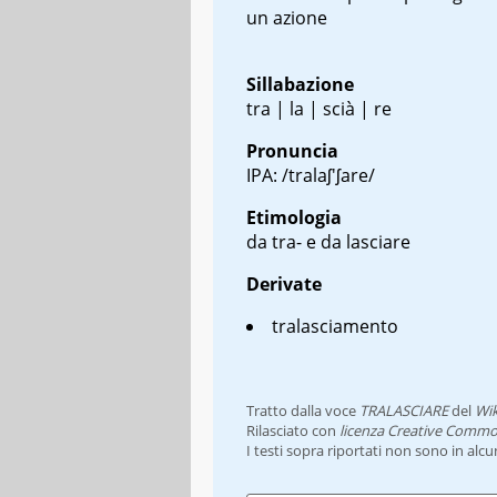
un azione
Sillabazione
tra | la | scià | re
Pronuncia
IPA: /tralaʃ'ʃare/
Etimologia
da tra- e da lasciare
Derivate
tralasciamento
Tratto dalla voce
TRALASCIARE
del
Wik
Rilasciato con
licenza Creative Commo
I testi sopra riportati non sono in alc