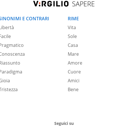
SAPERE
SINONIMI E CONTRARI
RIME
Libertà
Vita
Facile
Sole
Pragmatico
Casa
Conoscenza
Mare
Riassunto
Amore
Paradigma
Cuore
Gioia
Amici
Tristezza
Bene
Seguici su