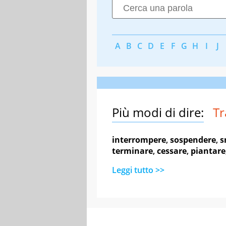
A
B
C
D
E
F
G
H
I
J
Più modi di dire:
Tr
interrompere
,
sospendere
,
s
terminare
,
cessare
,
piantare
Leggi tutto >>