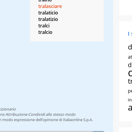
tralasciare
tralaticio
tralatizio
tralci
tralcio
I
d
at
d
t
p
i
izionario
ns Attribuzione-Condividi allo stesso modo
un modo espressione dell’opinione di Italiaonline S.p.A.