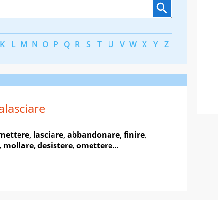
K
L
M
N
O
P
Q
R
S
T
U
V
W
X
Y
Z
alasciare
mettere
,
lasciare
,
abbandonare
,
finire
,
,
mollare
,
desistere
,
omettere
...