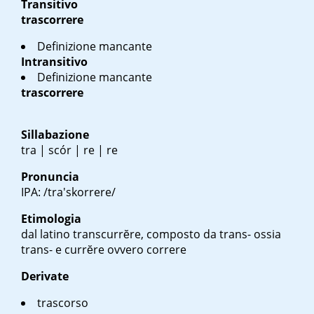
Transitivo
trascorrere
Definizione mancante
Intransitivo
Definizione mancante
trascorrere
Sillabazione
tra | scór | re | re
Pronuncia
IPA: /tra'skorrere/
Etimologia
dal latino
transcurrĕre
, composto da
trans-
ossia
trans- e
currĕre
ovvero correre
Derivate
trascorso