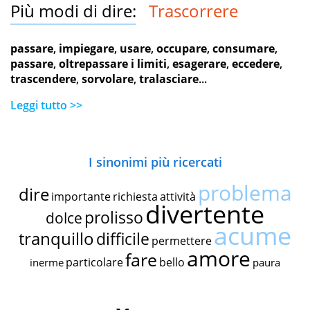
Più modi di dire:
Trascorrere
passare
,
impiegare
,
usare
,
occupare
,
consumare
,
passare
,
oltrepassare i limiti
,
esagerare
,
eccedere
,
trascendere
,
sorvolare
,
tralasciare
...
Leggi tutto >>
I sinonimi più ricercati
problema
dire
importante
richiesta
attività
divertente
prolisso
dolce
acume
tranquillo
difficile
permettere
amore
fare
particolare
bello
inerme
paura