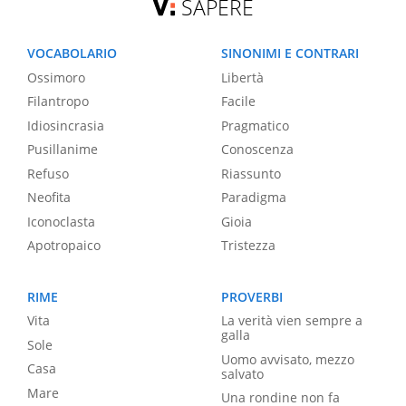
SAPERE
VOCABOLARIO
SINONIMI E CONTRARI
Ossimoro
Libertà
Filantropo
Facile
Idiosincrasia
Pragmatico
Pusillanime
Conoscenza
Refuso
Riassunto
Neofita
Paradigma
Iconoclasta
Gioia
Apotropaico
Tristezza
RIME
PROVERBI
Vita
La verità vien sempre a
galla
Sole
Uomo avvisato, mezzo
Casa
salvato
Mare
Una rondine non fa