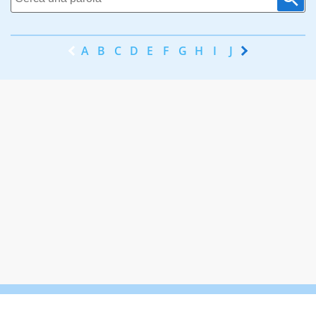
A
B
C
D
E
F
G
H
I
J
K
L
M
N