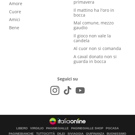
primavera
Amore
Il mattino ha l'oro in
Cuore
bocca
Amici
Mal comune, mezzo
Bene
gaudio
Il gioco non vale la
candela
Al cuor non si comanda
A caval donato non si
guarda in bocca
Seguici su
LIBERO
VIRGILIO
PAGINEGIALLE
PAGINEGIALLE SHOP
PGCASA
PAGINEBIANCHE
TUTTOCITTÀ
DILEI
SIVIAGGIA
QUIFINANZA
BUONISSIMO