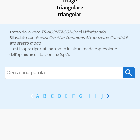
triage
triangolare
triangolari
Tratto dalla voce
TRIACONTAGONO
del
Wikizionario
Rilasciato con
licenza Creative Commons Attribuzione-Condividi
allo stesso modo
I testi sopra riportati non sono in alcun modo espressione
dell’opinione di Italiaonline S.p.A.
A
B
C
D
E
F
G
H
I
J
K
L
M
N