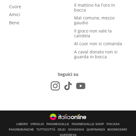
Il mattino ha l'oro in
Cuore
bocca
Amici
Mal comune, mezzo
Bene
gaudio
Il gioco non vale la
candela
Al cuor non si comanda
A caval donato non si
guarda in bocca
Seguici su
LIBERO
VIRGILIO
PAGINEGIALLE
PAGINEGIALLE SHOP
PGCASA
PAGINEBIANCHE
TUTTOCITTÀ
DILEI
SIVIAGGIA
QUIFINANZA
BUONISSIMO
SUPEREVA