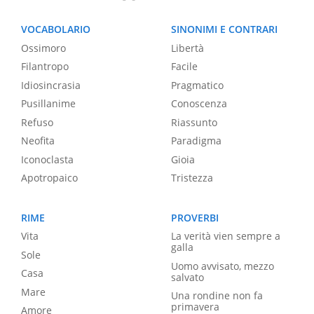
VOCABOLARIO
SINONIMI E CONTRARI
Ossimoro
Libertà
Filantropo
Facile
Idiosincrasia
Pragmatico
Pusillanime
Conoscenza
Refuso
Riassunto
Neofita
Paradigma
Iconoclasta
Gioia
Apotropaico
Tristezza
RIME
PROVERBI
Vita
La verità vien sempre a
galla
Sole
Uomo avvisato, mezzo
Casa
salvato
Mare
Una rondine non fa
primavera
Amore