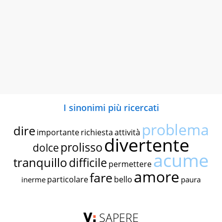
I sinonimi più ricercati
problema
dire
importante
richiesta
attività
divertente
prolisso
dolce
acume
tranquillo
difficile
permettere
amore
fare
particolare
bello
inerme
paura
SAPERE