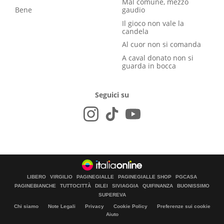
Mal comune, mezzo
Bene
gaudio
Il gioco non vale la
candela
Al cuor non si comanda
A caval donato non si
guarda in bocca
Seguici su
LIBERO
VIRGILIO
PAGINEGIALLE
PAGINEGIALLE SHOP
PGCASA
PAGINEBIANCHE
TUTTOCITTÀ
DILEI
SIVIAGGIA
QUIFINANZA
BUONISSIMO
SUPEREVA
Chi siamo
Note Legali
Privacy
Cookie Policy
Preferenze sui cookie
Aiuto