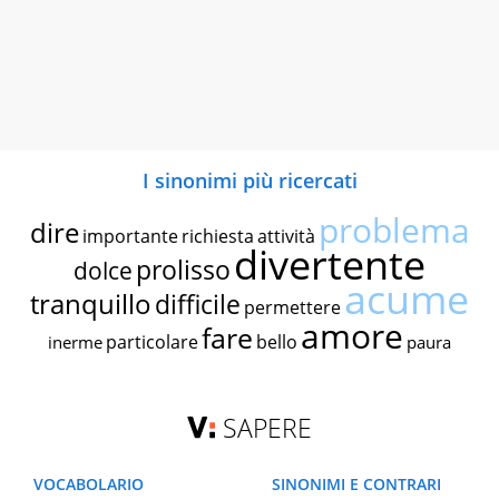
I sinonimi più ricercati
problema
dire
importante
richiesta
attività
divertente
prolisso
dolce
acume
tranquillo
difficile
permettere
amore
fare
particolare
bello
inerme
paura
SAPERE
VOCABOLARIO
SINONIMI E CONTRARI