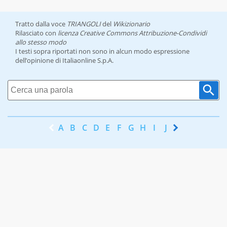
Tratto dalla voce
TRIANGOLI
del
Wikizionario
Rilasciato con
licenza Creative Commons Attribuzione-Condividi
allo stesso modo
I testi sopra riportati non sono in alcun modo espressione
dell’opinione di Italiaonline S.p.A.
A
B
C
D
E
F
G
H
I
J
K
L
M
N