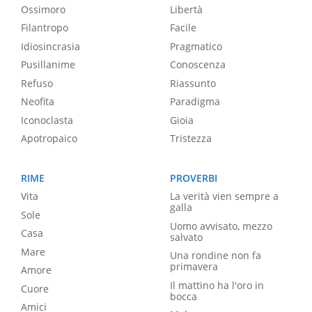
Ossimoro
Libertà
Filantropo
Facile
Idiosincrasia
Pragmatico
Pusillanime
Conoscenza
Refuso
Riassunto
Neofita
Paradigma
Iconoclasta
Gioia
Apotropaico
Tristezza
RIME
PROVERBI
Vita
La verità vien sempre a
galla
Sole
Uomo avvisato, mezzo
Casa
salvato
Mare
Una rondine non fa
primavera
Amore
Il mattino ha l'oro in
Cuore
bocca
Amici