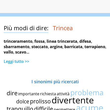
Più modi di dire:
Trincea
trinceramento
,
fossa
,
linea trincerata
,
difesa
,
sbarramento
,
steccato
,
argine
,
barricata
,
terrapieno
,
vallo
,
scavo
...
Leggi tutto >>
I sinonimi più ricercati
problema
dire
importante
richiesta
attività
divertente
prolisso
dolce
acume
tranquillo
difficile
permettere