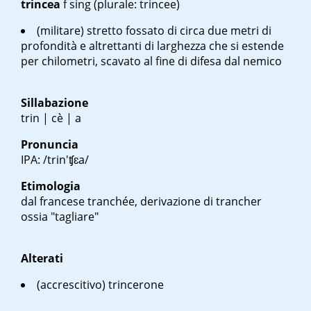
trincea
f sing
(plurale: trincee)
(militare) stretto fossato di circa due metri di
profondità e altrettanti di larghezza che si estende
per chilometri, scavato al fine di difesa dal nemico
Sillabazione
trin | cè | a
Pronuncia
IPA: /trin'ʧɛa/
Etimologia
dal francese
tranchée
, derivazione di
trancher
ossia "tagliare"
Alterati
(accrescitivo) trincerone