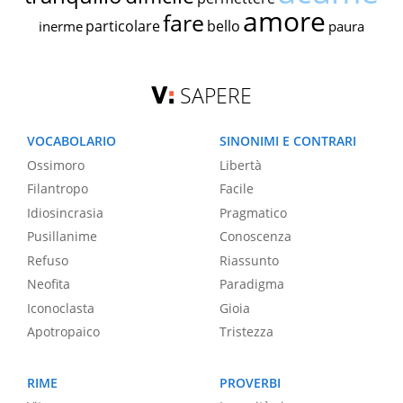
amore
fare
particolare
bello
inerme
paura
SAPERE
VOCABOLARIO
SINONIMI E CONTRARI
Ossimoro
Libertà
Filantropo
Facile
Idiosincrasia
Pragmatico
Pusillanime
Conoscenza
Refuso
Riassunto
Neofita
Paradigma
Iconoclasta
Gioia
Apotropaico
Tristezza
RIME
PROVERBI