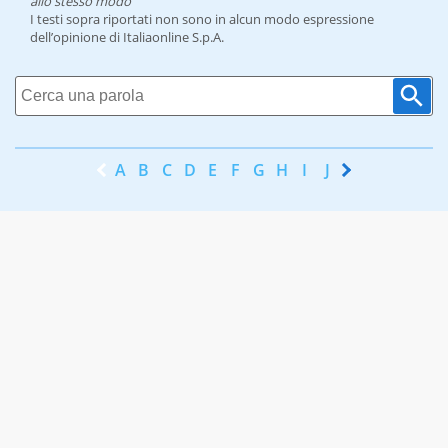
allo stesso modo
I testi sopra riportati non sono in alcun modo espressione
dell’opinione di Italiaonline S.p.A.
A
B
C
D
E
F
G
H
I
J
K
L
M
N