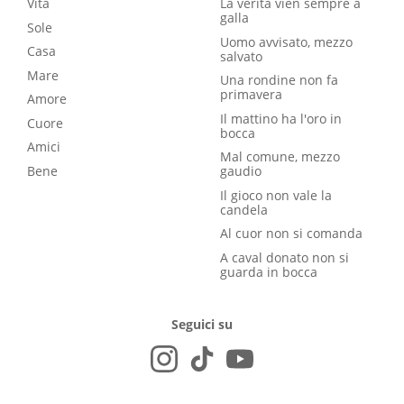
Vita
La verità vien sempre a
galla
Sole
Uomo avvisato, mezzo
Casa
salvato
Mare
Una rondine non fa
primavera
Amore
Il mattino ha l'oro in
Cuore
bocca
Amici
Mal comune, mezzo
Bene
gaudio
Il gioco non vale la
candela
Al cuor non si comanda
A caval donato non si
guarda in bocca
Seguici su