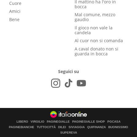
Il mattino ha l'oro in
Cuore
bocca
Amici
Mal comune, mezzo
Bene
gaudio
Il gioco non vale la
candela
Al cuor non si comanda
A caval donato non si
guarda in bocca
Seguici su
LIBERO
VIRGILIO
PAGINEGIALLE
PAGINEGIALLE SHOP
PGCASA
PAGINEBIANCHE
TUTTOCITTÀ
DILEI
SIVIAGGIA
QUIFINANZA
BUONISSIMO
SUPEREVA