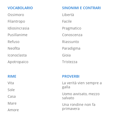
VOCABOLARIO
SINONIMI E CONTRARI
Ossimoro
Libertà
Filantropo
Facile
Idiosincrasia
Pragmatico
Pusillanime
Conoscenza
Refuso
Riassunto
Neofita
Paradigma
Iconoclasta
Gioia
Apotropaico
Tristezza
RIME
PROVERBI
Vita
La verità vien sempre a
galla
Sole
Uomo avvisato, mezzo
Casa
salvato
Mare
Una rondine non fa
primavera
Amore