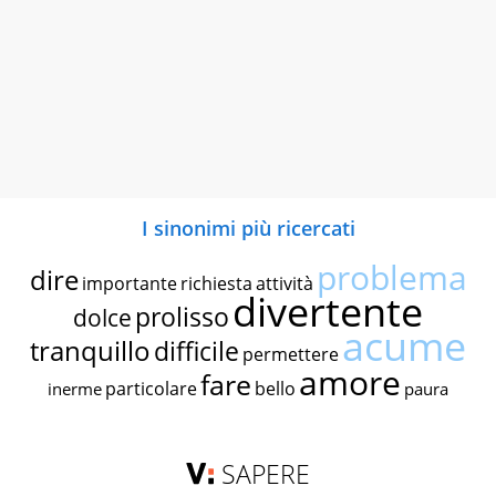
I sinonimi più ricercati
problema
dire
importante
richiesta
attività
divertente
prolisso
dolce
acume
tranquillo
difficile
permettere
amore
fare
particolare
bello
inerme
paura
SAPERE