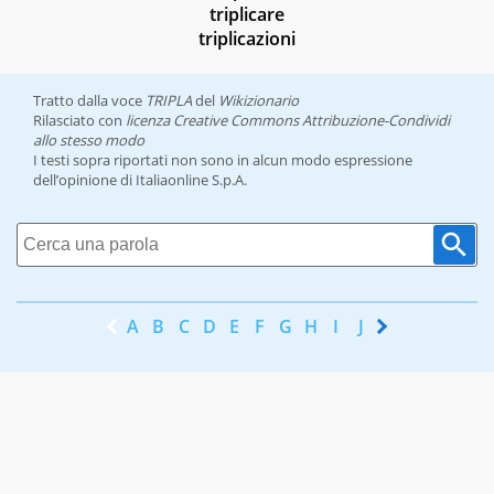
triplicare
triplicazioni
Tratto dalla voce
TRIPLA
del
Wikizionario
Rilasciato con
licenza Creative Commons Attribuzione-Condividi
allo stesso modo
I testi sopra riportati non sono in alcun modo espressione
dell’opinione di Italiaonline S.p.A.
A
B
C
D
E
F
G
H
I
J
K
L
M
N