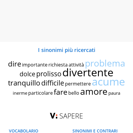
I sinonimi più ricercati
problema
dire
importante
richiesta
attività
divertente
prolisso
dolce
acume
tranquillo
difficile
permettere
amore
fare
particolare
bello
inerme
paura
SAPERE
VOCABOLARIO
SINONIMI E CONTRARI