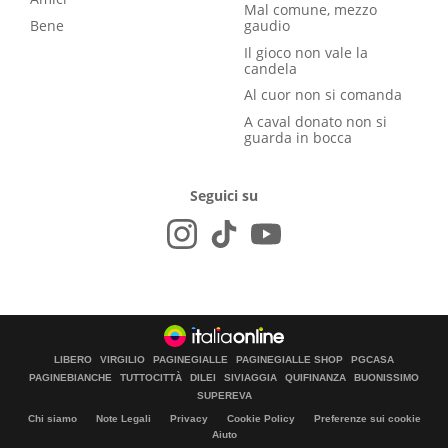
Mal comune, mezzo
Bene
gaudio
Il gioco non vale la
candela
Al cuor non si comanda
A caval donato non si
guarda in bocca
Seguici su
LIBERO
VIRGILIO
PAGINEGIALLE
PAGINEGIALLE SHOP
PGCASA
PAGINEBIANCHE
TUTTOCITTÀ
DILEI
SIVIAGGIA
QUIFINANZA
BUONISSIMO
SUPEREVA
Chi siamo
Note Legali
Privacy
Cookie Policy
Preferenze sui cookie
Aiuto