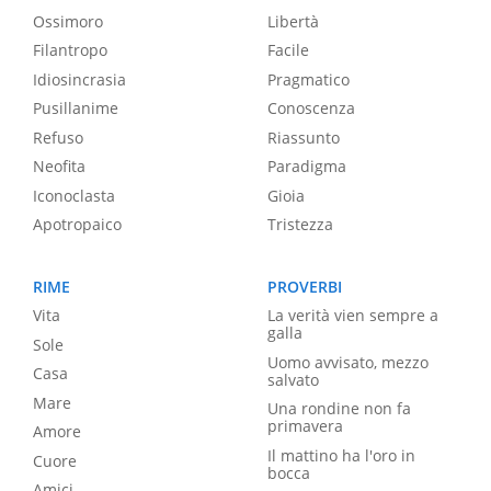
Ossimoro
Libertà
Filantropo
Facile
Idiosincrasia
Pragmatico
Pusillanime
Conoscenza
Refuso
Riassunto
Neofita
Paradigma
Iconoclasta
Gioia
Apotropaico
Tristezza
RIME
PROVERBI
Vita
La verità vien sempre a
galla
Sole
Uomo avvisato, mezzo
Casa
salvato
Mare
Una rondine non fa
primavera
Amore
Il mattino ha l'oro in
Cuore
bocca
Amici