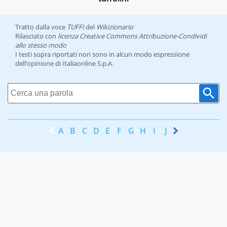
Tratto dalla voce
TUFFI
del
Wikizionario
Rilasciato con
licenza Creative Commons Attribuzione-Condividi
allo stesso modo
I testi sopra riportati non sono in alcun modo espressione
dell’opinione di Italiaonline S.p.A.
A
B
C
D
E
F
G
H
I
J
K
L
M
N