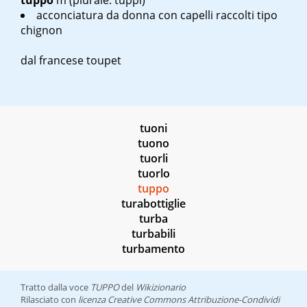
tuppo
m
(plurale: tuppi)
acconciatura da donna con capelli raccolti tipo
chignon
dal francese
toupet
tuoni
tuono
tuorli
tuorlo
tuppo
turabottiglie
turba
turbabili
turbamento
Tratto dalla voce
TUPPO
del
Wikizionario
Rilasciato con
licenza Creative Commons Attribuzione-Condividi