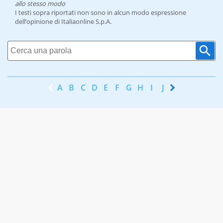
allo stesso modo
I testi sopra riportati non sono in alcun modo espressione
dell’opinione di Italiaonline S.p.A.
A
B
C
D
E
F
G
H
I
J
K
L
M
N