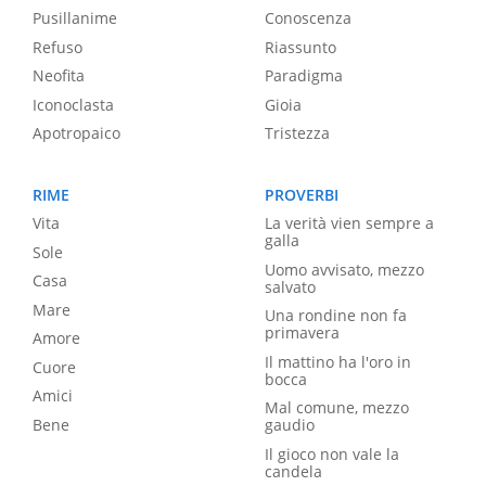
Pusillanime
Conoscenza
Refuso
Riassunto
Neofita
Paradigma
Iconoclasta
Gioia
Apotropaico
Tristezza
RIME
PROVERBI
Vita
La verità vien sempre a
galla
Sole
Uomo avvisato, mezzo
Casa
salvato
Mare
Una rondine non fa
primavera
Amore
Il mattino ha l'oro in
Cuore
bocca
Amici
Mal comune, mezzo
Bene
gaudio
Il gioco non vale la
candela