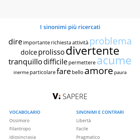
I sinonimi più ricercati
problema
dire
importante
richiesta
attività
divertente
prolisso
dolce
acume
tranquillo
difficile
permettere
amore
fare
particolare
bello
inerme
paura
SAPERE
VOCABOLARIO
SINONIMI E CONTRARI
Ossimoro
Libertà
Filantropo
Facile
Idiosincrasia
Pragmatico