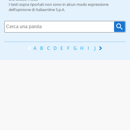
I testi sopra riportati non sono in alcun modo espressione
dell’opinione di Italiaonline S.p.A.
A
B
C
D
E
F
G
H
I
J
K
L
M
N