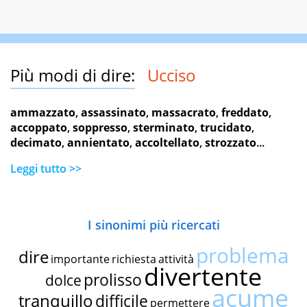
Più modi di dire:
Ucciso
ammazzato
,
assassinato
,
massacrato
,
freddato
,
accoppato
,
soppresso
,
sterminato
,
trucidato
,
decimato
,
annientato
,
accoltellato
,
strozzato
...
Leggi tutto >>
I sinonimi più ricercati
problema
dire
importante
richiesta
attività
divertente
prolisso
dolce
acume
tranquillo
difficile
permettere