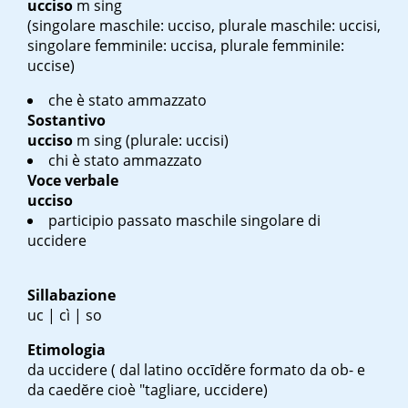
ucciso
m sing
(singolare maschile: ucciso, plurale maschile: uccisi,
singolare femminile: uccisa, plurale femminile:
uccise)
che è stato ammazzato
Sostantivo
ucciso
m sing
(plurale: uccisi)
chi è stato ammazzato
Voce verbale
ucciso
participio passato maschile singolare di
uccidere
Sillabazione
uc | cì | so
Etimologia
da uccidere ( dal latino
occīdĕre
formato da ob- e
da
caedĕre
cioè "tagliare, uccidere)