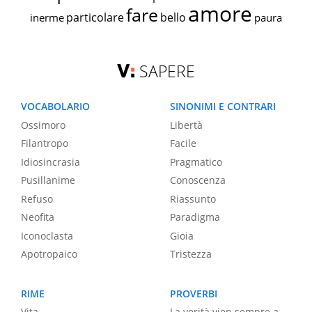
amore
fare
particolare
bello
inerme
paura
SAPERE
VOCABOLARIO
SINONIMI E CONTRARI
Ossimoro
Libertà
Filantropo
Facile
Idiosincrasia
Pragmatico
Pusillanime
Conoscenza
Refuso
Riassunto
Neofita
Paradigma
Iconoclasta
Gioia
Apotropaico
Tristezza
RIME
PROVERBI
Vita
La verità vien sempre a