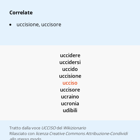
Correlate
uccisione, uccisore
uccidere
uccidersi
uccido
uccisione
ucciso
uccisore
ucraino
ucronia
udibili
Tratto dalla voce
UCCISO
del
Wikizionario
Rilasciato con
licenza Creative Commons Attribuzione-Condividi
allo stesso modo