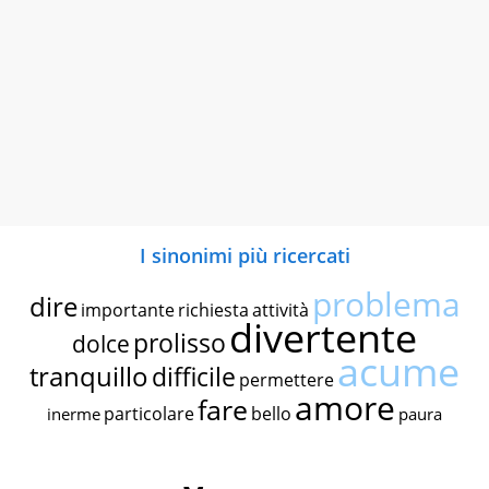
I sinonimi più ricercati
problema
dire
importante
richiesta
attività
divertente
prolisso
dolce
acume
tranquillo
difficile
permettere
amore
fare
particolare
bello
inerme
paura