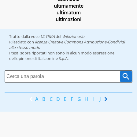
ultimamente
ultimatum
ultimazioni
Tratto dalla voce
ULTIMA
del
Wikizionario
Rilasciato con
licenza Creative Commons Attribuzione-Condividi
allo stesso modo
I testi sopra riportati non sono in alcun modo espressione
dell’opinione di Italiaonline S.p.A.
A
B
C
D
E
F
G
H
I
J
K
L
M
N