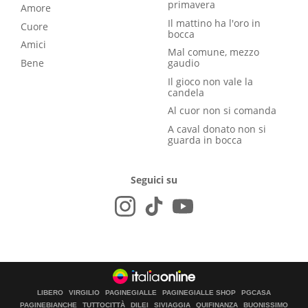
primavera
Amore
Il mattino ha l'oro in
Cuore
bocca
Amici
Mal comune, mezzo
Bene
gaudio
Il gioco non vale la
candela
Al cuor non si comanda
A caval donato non si
guarda in bocca
Seguici su
LIBERO
VIRGILIO
PAGINEGIALLE
PAGINEGIALLE SHOP
PGCASA
PAGINEBIANCHE
TUTTOCITTÀ
DILEI
SIVIAGGIA
QUIFINANZA
BUONISSIMO