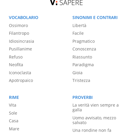
SAPERE
VOCABOLARIO
SINONIMI E CONTRARI
Ossimoro
Libertà
Filantropo
Facile
Idiosincrasia
Pragmatico
Pusillanime
Conoscenza
Refuso
Riassunto
Neofita
Paradigma
Iconoclasta
Gioia
Apotropaico
Tristezza
RIME
PROVERBI
Vita
La verità vien sempre a
galla
Sole
Uomo avvisato, mezzo
Casa
salvato
Mare
Una rondine non fa