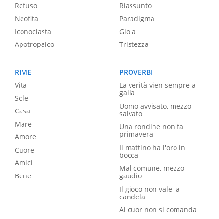
Refuso
Riassunto
Neofita
Paradigma
Iconoclasta
Gioia
Apotropaico
Tristezza
RIME
PROVERBI
Vita
La verità vien sempre a
galla
Sole
Uomo avvisato, mezzo
Casa
salvato
Mare
Una rondine non fa
primavera
Amore
Il mattino ha l'oro in
Cuore
bocca
Amici
Mal comune, mezzo
Bene
gaudio
Il gioco non vale la
candela
Al cuor non si comanda