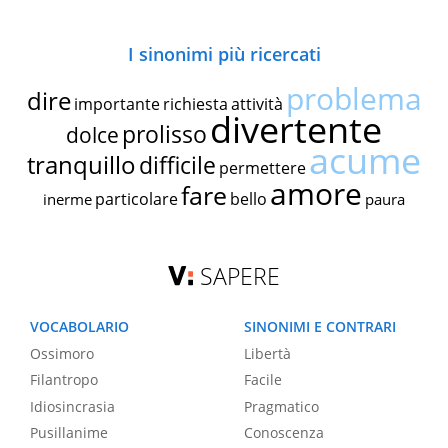
I sinonimi più ricercati
problema
dire
importante
richiesta
attività
divertente
prolisso
dolce
acume
tranquillo
difficile
permettere
amore
fare
particolare
bello
inerme
paura
SAPERE
VOCABOLARIO
SINONIMI E CONTRARI
Ossimoro
Libertà
Filantropo
Facile
Idiosincrasia
Pragmatico
Pusillanime
Conoscenza