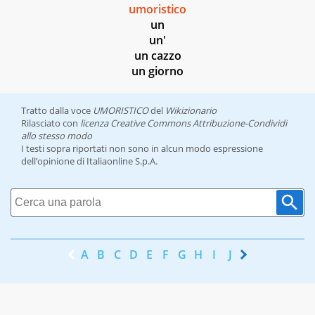
umoristico
un
un'
un cazzo
un giorno
Tratto dalla voce
UMORISTICO
del
Wikizionario
Rilasciato con
licenza Creative Commons Attribuzione-Condividi
allo stesso modo
I testi sopra riportati non sono in alcun modo espressione
dell’opinione di Italiaonline S.p.A.
A
B
C
D
E
F
G
H
I
J
K
L
M
N