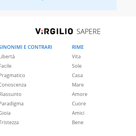
SAPERE
SINONIMI E CONTRARI
RIME
Libertà
Vita
Facile
Sole
Pragmatico
Casa
Conoscenza
Mare
Riassunto
Amore
Paradigma
Cuore
Gioia
Amici
Tristezza
Bene