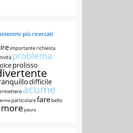
 sinonimi più ricercati
ire
importante
richiesta
problema
tività
prolisso
olce
divertente
ranquillo
difficile
acume
ermettere
fare
particolare
bello
nerme
amore
paura