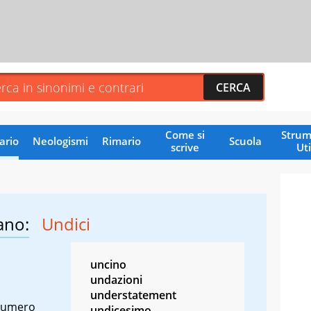
Come si
Strum
ario
Neologismi
Rimario
Scuola
scrive
Uti
ano:
Undici
uncino
undazioni
understatement
 numero
undicesimo