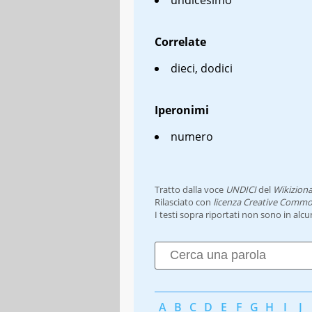
Correlate
dieci, dodici
Iperonimi
numero
Tratto dalla voce
UNDICI
del
Wikiziona
Rilasciato con
licenza Creative Commo
I testi sopra riportati non sono in alc
A
B
C
D
E
F
G
H
I
J