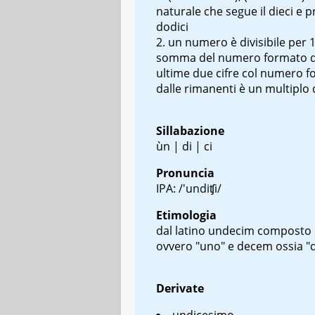
naturale che segue il dieci e p
dodici
un numero è divisibile per 1
somma del numero formato d
ultime due cifre col numero 
dalle rimanenti è un multiplo 
Sillabazione
ùn | di | ci
Pronuncia
IPA: /'undiʧi/
Etimologia
dal latino
undecim
composto 
ovvero "uno" e
decem
ossia "d
Derivate
undicesimo