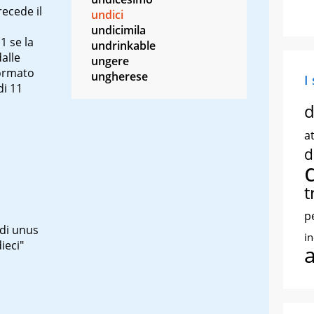
recede il
undici
undicimila
1 se la
undrinkable
alle
ungere
formato
ungherese
I
di 11
d
at
d
t
p
di
unus
i
ieci"