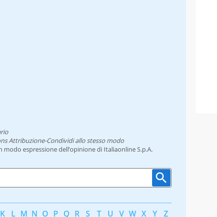
rio
ns Attribuzione-Condividi allo stesso modo
un modo espressione dell’opinione di Italiaonline S.p.A.
K
L
M
N
O
P
Q
R
S
T
U
V
W
X
Y
Z