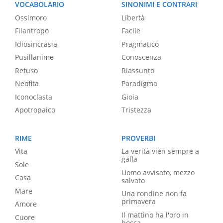
VOCABOLARIO
SINONIMI E CONTRARI
Ossimoro
Libertà
Filantropo
Facile
Idiosincrasia
Pragmatico
Pusillanime
Conoscenza
Refuso
Riassunto
Neofita
Paradigma
Iconoclasta
Gioia
Apotropaico
Tristezza
RIME
PROVERBI
Vita
La verità vien sempre a
galla
Sole
Uomo avvisato, mezzo
Casa
salvato
Mare
Una rondine non fa
primavera
Amore
Il mattino ha l'oro in
Cuore
bocca