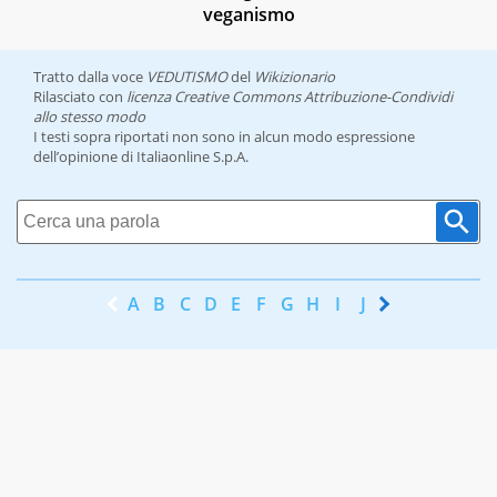
veganismo
Tratto dalla voce
VEDUTISMO
del
Wikizionario
Rilasciato con
licenza Creative Commons Attribuzione-Condividi
allo stesso modo
I testi sopra riportati non sono in alcun modo espressione
dell’opinione di Italiaonline S.p.A.
A
B
C
D
E
F
G
H
I
J
K
L
M
N