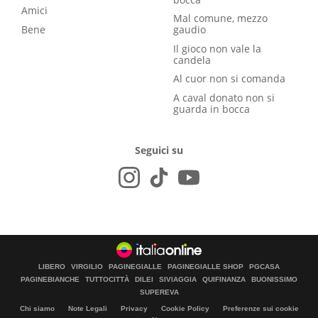
Amici
Mal comune, mezzo
Bene
gaudio
Il gioco non vale la
candela
Al cuor non si comanda
A caval donato non si
guarda in bocca
Seguici su
LIBERO
VIRGILIO
PAGINEGIALLE
PAGINEGIALLE SHOP
PGCASA
PAGINEBIANCHE
TUTTOCITTÀ
DILEI
SIVIAGGIA
QUIFINANZA
BUONISSIMO
SUPEREVA
Chi siamo
Note Legali
Privacy
Cookie Policy
Preferenze sui cookie