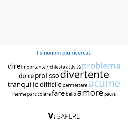
I sinonimi più ricercati
problema
dire
importante
richiesta
attività
divertente
prolisso
dolce
acume
tranquillo
difficile
permettere
amore
fare
particolare
bello
inerme
paura
SAPERE