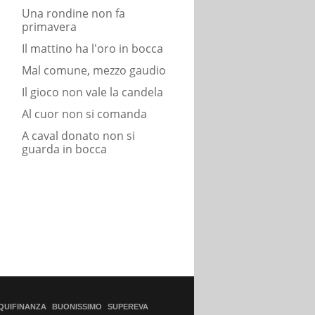
Una rondine non fa
primavera
Il mattino ha l'oro in bocca
Mal comune, mezzo gaudio
Il gioco non vale la candela
Al cuor non si comanda
A caval donato non si
guarda in bocca
QUIFINANZA
BUONISSIMO
SUPEREVA