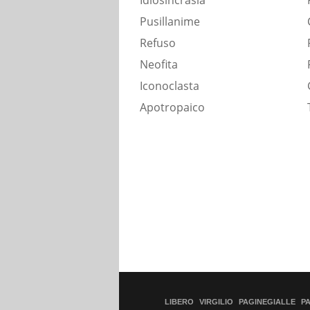
Idiosincrasia
Pusillanime
Refuso
Neofita
Iconoclasta
Apotropaico
LIBERO
VIRGILIO
PAGINEGIALLE
P