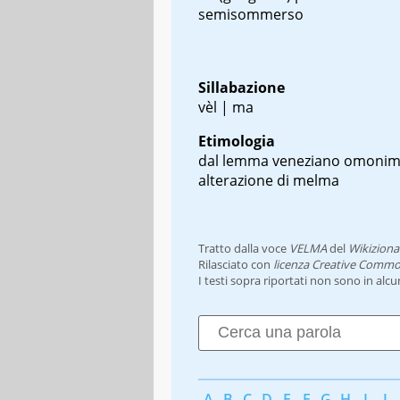
semisommerso
Sillabazione
vèl | ma
Etimologia
dal lemma veneziano omonim
alterazione di melma
Tratto dalla voce
VELMA
del
Wikiziona
Rilasciato con
licenza Creative Commo
I testi sopra riportati non sono in alc
A
B
C
D
E
F
G
H
I
J