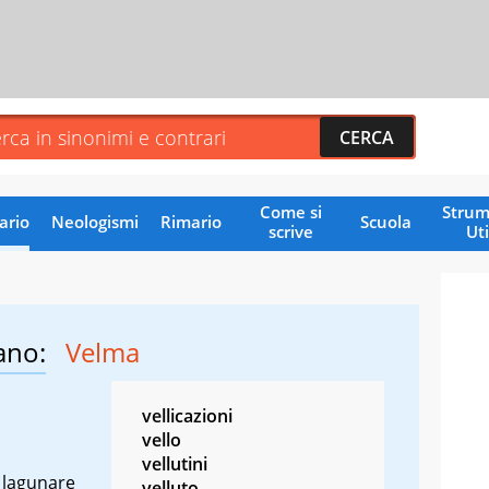
Come si
Strum
ario
Neologismi
Rimario
Scuola
scrive
Uti
ano:
Velma
vellicazioni
vello
vellutini
o lagunare
velluto