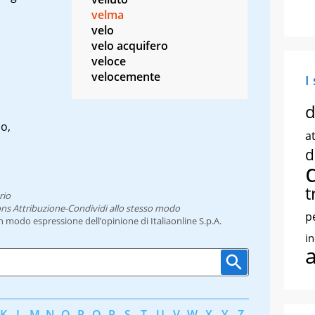
velma
velo
velo acquifero
veloce
velocemente
I
d
o,
at
d
t
rio
ns Attribuzione-Condividi allo stesso modo
p
un modo espressione dell’opinione di Italiaonline S.p.A.
i
K
L
M
N
O
P
Q
R
S
T
U
V
W
X
Y
Z