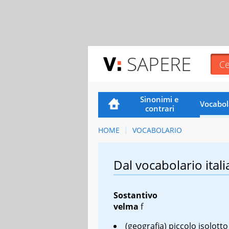
SAPERE
Sinonimi e
Vocabol
contrari
HOME
VOCABOLARIO
Dal vocabolario itali
Sostantivo
velma
f
(geografia) piccolo isolott