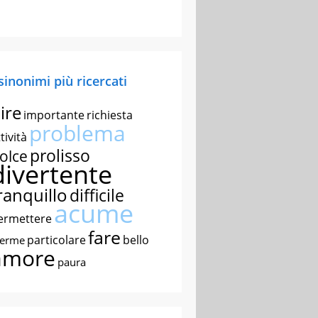
 sinonimi più ricercati
ire
importante
richiesta
problema
tività
prolisso
olce
divertente
ranquillo
difficile
acume
ermettere
fare
particolare
bello
nerme
amore
paura