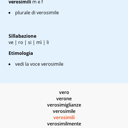
verosimili
m
e
f
plurale di verosimile
Sillabazione
ve | ro | si | mì | li
Etimologia
vedi la voce verosimile
vero
verone
verosimiglianze
verosimile
verosimili
verosimilmente