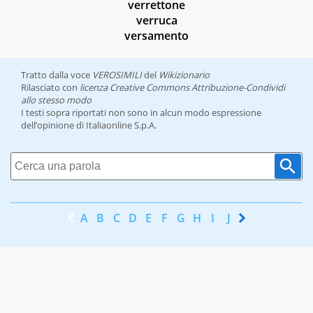
verrettone
verruca
versamento
Tratto dalla voce
VEROSIMILI
del
Wikizionario
Rilasciato con
licenza Creative Commons Attribuzione-Condividi
allo stesso modo
I testi sopra riportati non sono in alcun modo espressione
dell’opinione di Italiaonline S.p.A.
A
B
C
D
E
F
G
H
I
J
K
L
M
N