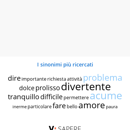
I sinonimi più ricercati
problema
dire
importante
richiesta
attività
divertente
prolisso
dolce
acume
tranquillo
difficile
permettere
amore
fare
particolare
bello
inerme
paura
SAPERE