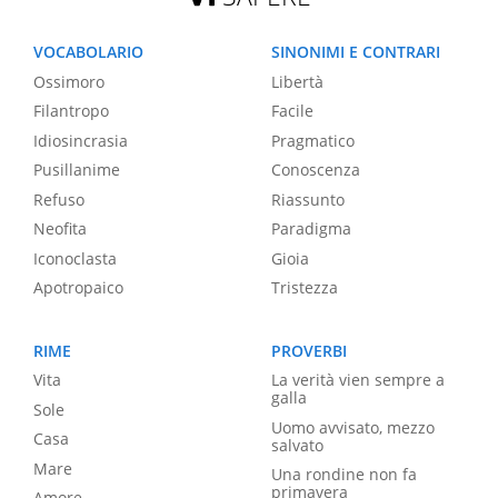
VOCABOLARIO
SINONIMI E CONTRARI
Ossimoro
Libertà
Filantropo
Facile
Idiosincrasia
Pragmatico
Pusillanime
Conoscenza
Refuso
Riassunto
Neofita
Paradigma
Iconoclasta
Gioia
Apotropaico
Tristezza
RIME
PROVERBI
Vita
La verità vien sempre a
galla
Sole
Uomo avvisato, mezzo
Casa
salvato
Mare
Una rondine non fa
primavera
Amore