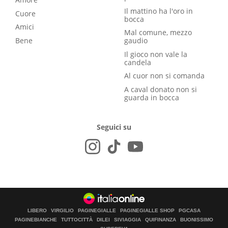
Il mattino ha l'oro in
Cuore
bocca
Amici
Mal comune, mezzo
Bene
gaudio
Il gioco non vale la
candela
Al cuor non si comanda
A caval donato non si
guarda in bocca
Seguici su
LIBERO
VIRGILIO
PAGINEGIALLE
PAGINEGIALLE SHOP
PGCASA
PAGINEBIANCHE
TUTTOCITTÀ
DILEI
SIVIAGGIA
QUIFINANZA
BUONISSIMO