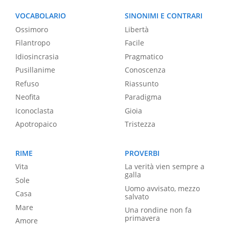
VOCABOLARIO
SINONIMI E CONTRARI
Ossimoro
Libertà
Filantropo
Facile
Idiosincrasia
Pragmatico
Pusillanime
Conoscenza
Refuso
Riassunto
Neofita
Paradigma
Iconoclasta
Gioia
Apotropaico
Tristezza
RIME
PROVERBI
Vita
La verità vien sempre a
galla
Sole
Uomo avvisato, mezzo
Casa
salvato
Mare
Una rondine non fa
primavera
Amore