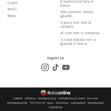
Il mattino ha l'oro in
Cuore
bocca
Amici
Mal comune, mezzo
Bene
gaudio
Il gioco non vale la
candela
Al cuor non si comanda
A caval donato non si
guarda in bocca
Seguici su
LIBERO
VIRGILIO
PAGINEGIALLE
PAGINEGIALLE SHOP
PGCASA
PAGINEBIANCHE
TUTTOCITTÀ
DILEI
SIVIAGGIA
QUIFINANZA
BUONISSIMO
SUPEREVA