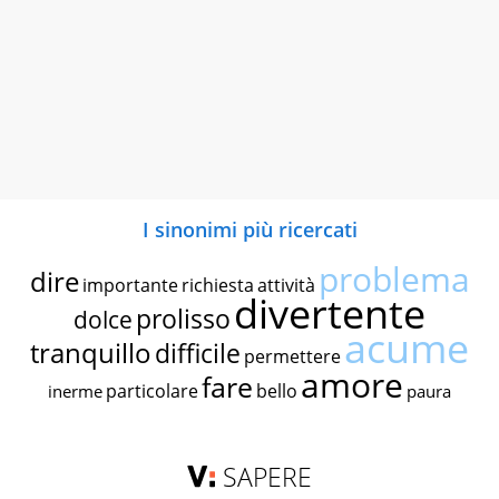
I sinonimi più ricercati
problema
dire
importante
richiesta
attività
divertente
prolisso
dolce
acume
tranquillo
difficile
permettere
amore
fare
particolare
bello
inerme
paura
SAPERE