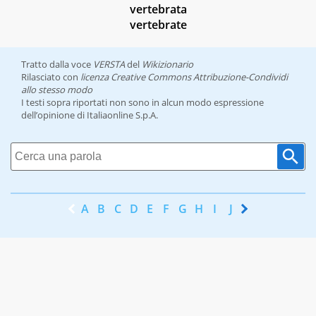
vertebrata
vertebrate
Tratto dalla voce
VERSTA
del
Wikizionario
Rilasciato con
licenza Creative Commons Attribuzione-Condividi
allo stesso modo
I testi sopra riportati non sono in alcun modo espressione
dell’opinione di Italiaonline S.p.A.
A
B
C
D
E
F
G
H
I
J
K
L
M
N