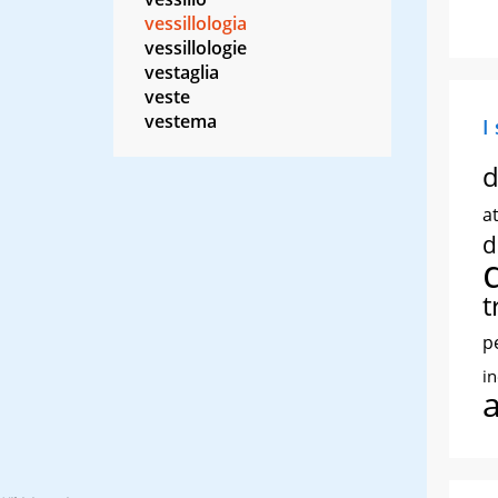
vessillologia
vessillologie
vestaglia
veste
vestema
I
d
at
d
t
p
i