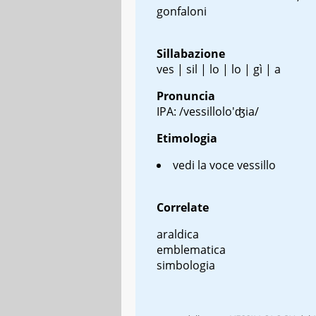
gonfaloni
Sillabazione
ves | sil | lo | lo | gì | a
Pronuncia
IPA: /vessillolo'ʤia/
Etimologia
vedi la voce vessillo
Correlate
araldica
emblematica
simbologia