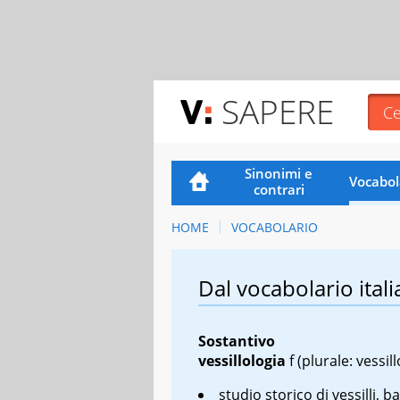
SAPERE
Sinonimi e
Vocabol
contrari
HOME
VOCABOLARIO
Dal vocabolario itali
Sostantivo
vessillologia
f
(plurale: vessill
studio storico di vessilli, b