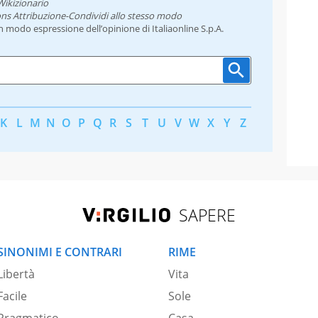
Wikizionario
ns Attribuzione-Condividi allo stesso modo
un modo espressione dell’opinione di Italiaonline S.p.A.
K
L
M
N
O
P
Q
R
S
T
U
V
W
X
Y
Z
SAPERE
SINONIMI E CONTRARI
RIME
Libertà
Vita
Facile
Sole