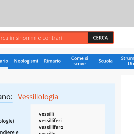
Come si
Strum
ario
Neologismi
Rimario
Scuola
scrive
Uti
ano:
Vessillologia
vessilli
vessilliferi
ologie)
vessillifero
andiere e
vessillo