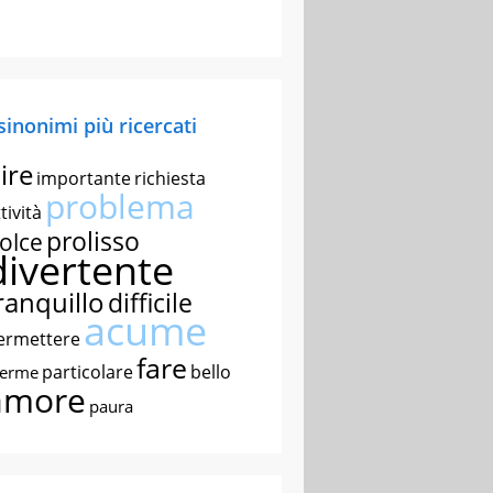
 sinonimi più ricercati
ire
importante
richiesta
problema
tività
prolisso
olce
divertente
ranquillo
difficile
acume
ermettere
fare
particolare
bello
nerme
amore
paura