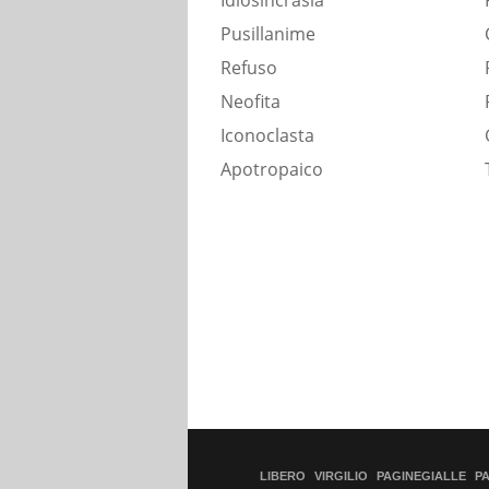
Idiosincrasia
Pusillanime
Refuso
Neofita
Iconoclasta
Apotropaico
LIBERO
VIRGILIO
PAGINEGIALLE
P