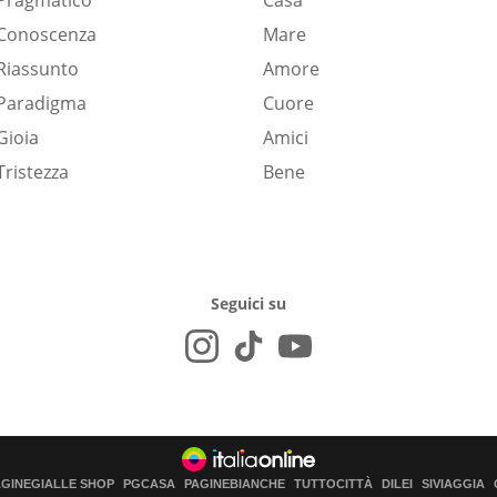
Pragmatico
Casa
Conoscenza
Mare
Riassunto
Amore
Paradigma
Cuore
Gioia
Amici
Tristezza
Bene
Seguici su
AGINEGIALLE SHOP
PGCASA
PAGINEBIANCHE
TUTTOCITTÀ
DILEI
SIVIAGGIA