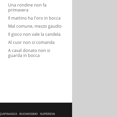
Una rondine non fa
primavera
Il mattino ha l'oro in bocca
Mal comune, mezzo gaudio
Il gioco non vale la candela
Al cuor non si comanda
A caval donato non si
guarda in bocca
QUIFINANZA
BUONISSIMO
SUPEREVA