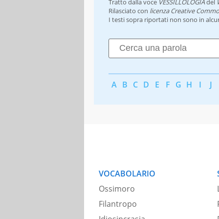
Tratto dalla voce
VESSILLOLOGIA
del
Rilasciato con
licenza Creative Commo
I testi sopra riportati non sono in alc
A
B
C
D
E
F
G
H
I
J
VOCABOLARIO
Ossimoro
Filantropo