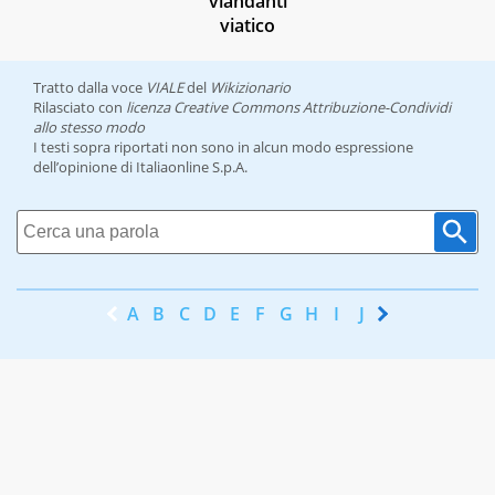
viandanti
viatico
Tratto dalla voce
VIALE
del
Wikizionario
Rilasciato con
licenza Creative Commons Attribuzione-Condividi
allo stesso modo
I testi sopra riportati non sono in alcun modo espressione
dell’opinione di Italiaonline S.p.A.
A
B
C
D
E
F
G
H
I
J
K
L
M
N