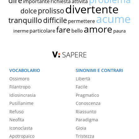
dire
importante
richiesta
attività
divertente
prolisso
dolce
acume
tranquillo
difficile
permettere
amore
fare
particolare
bello
inerme
paura
SAPERE
VOCABOLARIO
SINONIMI E CONTRARI
Ossimoro
Libertà
Filantropo
Facile
Idiosincrasia
Pragmatico
Pusillanime
Conoscenza
Refuso
Riassunto
Neofita
Paradigma
Iconoclasta
Gioia
Apotropaico
Tristezza