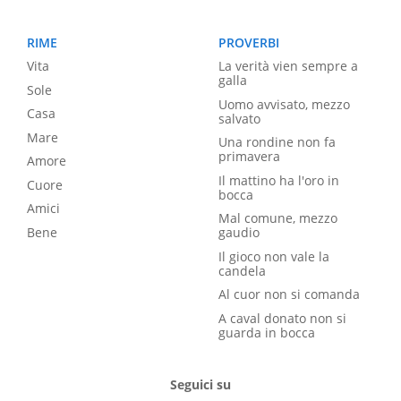
RIME
PROVERBI
Vita
La verità vien sempre a
galla
Sole
Uomo avvisato, mezzo
Casa
salvato
Mare
Una rondine non fa
primavera
Amore
Il mattino ha l'oro in
Cuore
bocca
Amici
Mal comune, mezzo
Bene
gaudio
Il gioco non vale la
candela
Al cuor non si comanda
A caval donato non si
guarda in bocca
Seguici su