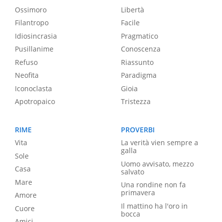
Ossimoro
Libertà
Filantropo
Facile
Idiosincrasia
Pragmatico
Pusillanime
Conoscenza
Refuso
Riassunto
Neofita
Paradigma
Iconoclasta
Gioia
Apotropaico
Tristezza
RIME
PROVERBI
Vita
La verità vien sempre a
galla
Sole
Uomo avvisato, mezzo
Casa
salvato
Mare
Una rondine non fa
primavera
Amore
Il mattino ha l'oro in
Cuore
bocca
Amici