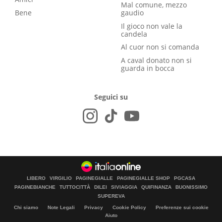
Mal comune, mezzo
Bene
gaudio
Il gioco non vale la
candela
Al cuor non si comanda
A caval donato non si
guarda in bocca
Seguici su
LIBERO
VIRGILIO
PAGINEGIALLE
PAGINEGIALLE SHOP
PGCASA
PAGINEBIANCHE
TUTTOCITTÀ
DILEI
SIVIAGGIA
QUIFINANZA
BUONISSIMO
SUPEREVA
Chi siamo
Note Legali
Privacy
Cookie Policy
Preferenze sui cookie
Aiuto