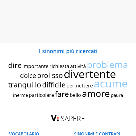
I sinonimi più ricercati
problema
dire
importante
richiesta
attività
divertente
prolisso
dolce
acume
tranquillo
difficile
permettere
amore
fare
particolare
bello
inerme
paura
SAPERE
VOCABOLARIO
SINONIMI E CONTRARI