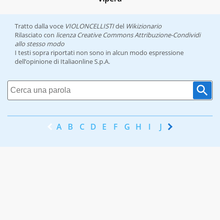
Tratto dalla voce
VIOLONCELLISTI
del
Wikizionario
Rilasciato con
licenza Creative Commons Attribuzione-Condividi
allo stesso modo
I testi sopra riportati non sono in alcun modo espressione
dell’opinione di Italiaonline S.p.A.
A
B
C
D
E
F
G
H
I
J
K
L
M
N