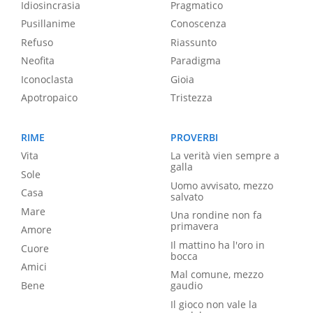
Idiosincrasia
Pragmatico
Pusillanime
Conoscenza
Refuso
Riassunto
Neofita
Paradigma
Iconoclasta
Gioia
Apotropaico
Tristezza
RIME
PROVERBI
Vita
La verità vien sempre a
galla
Sole
Uomo avvisato, mezzo
Casa
salvato
Mare
Una rondine non fa
primavera
Amore
Il mattino ha l'oro in
Cuore
bocca
Amici
Mal comune, mezzo
Bene
gaudio
Il gioco non vale la