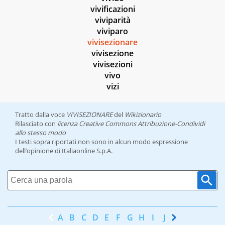
vivificazioni
viviparità
viviparo
vivisezionare
vivisezione
vivisezioni
vivo
vizi
Tratto dalla voce
VIVISEZIONARE
del
Wikizionario
Rilasciato con
licenza Creative Commons Attribuzione-Condividi
allo stesso modo
I testi sopra riportati non sono in alcun modo espressione
dell’opinione di Italiaonline S.p.A.
A
B
C
D
E
F
G
H
I
J
K
L
M
N