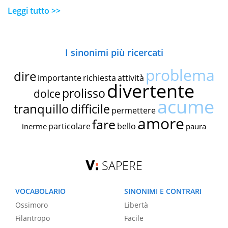
Leggi tutto >>
I sinonimi più ricercati
problema
dire
importante
richiesta
attività
divertente
prolisso
dolce
acume
tranquillo
difficile
permettere
amore
fare
particolare
bello
inerme
paura
SAPERE
VOCABOLARIO
SINONIMI E CONTRARI
Ossimoro
Libertà
Filantropo
Facile