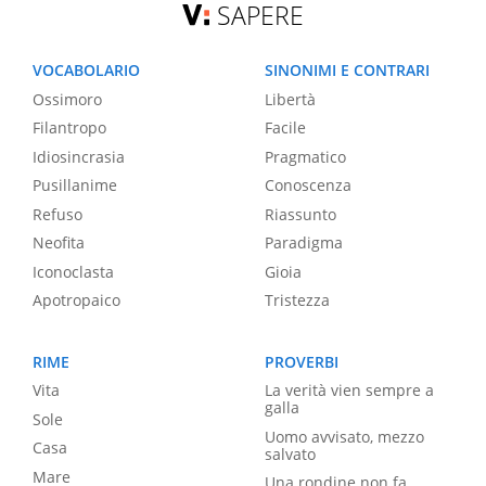
SAPERE
VOCABOLARIO
SINONIMI E CONTRARI
Ossimoro
Libertà
Filantropo
Facile
Idiosincrasia
Pragmatico
Pusillanime
Conoscenza
Refuso
Riassunto
Neofita
Paradigma
Iconoclasta
Gioia
Apotropaico
Tristezza
RIME
PROVERBI
Vita
La verità vien sempre a
galla
Sole
Uomo avvisato, mezzo
Casa
salvato
Mare
Una rondine non fa