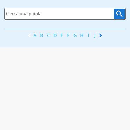
A
B
C
D
E
F
G
H
I
J
K
L
M
N