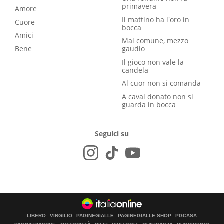
primavera
Amore
Il mattino ha l'oro in
Cuore
bocca
Amici
Mal comune, mezzo
Bene
gaudio
Il gioco non vale la
candela
Al cuor non si comanda
A caval donato non si
guarda in bocca
Seguici su
LIBERO
VIRGILIO
PAGINEGIALLE
PAGINEGIALLE SHOP
PGCASA