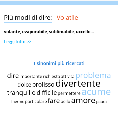
Più modi di dire:
Volatile
volante
,
evaporabile
,
sublimabile
,
uccello
...
Leggi tutto >>
I sinonimi più ricercati
problema
dire
importante
richiesta
attività
divertente
prolisso
dolce
acume
tranquillo
difficile
permettere
amore
fare
particolare
bello
inerme
paura