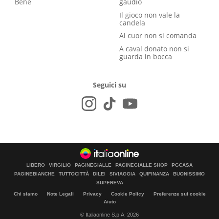
Bene
gaudio
Il gioco non vale la
candela
Al cuor non si comanda
A caval donato non si
guarda in bocca
Seguici su
LIBERO
VIRGILIO
PAGINEGIALLE
PAGINEGIALLE SHOP
PGCASA
PAGINEBIANCHE
TUTTOCITTÀ
DILEI
SIVIAGGIA
QUIFINANZA
BUONISSIMO
SUPEREVA
Chi siamo
Note Legali
Privacy
Cookie Policy
Preferenze sui cookie
Aiuto
© Italiaonline S.p.A. 2026