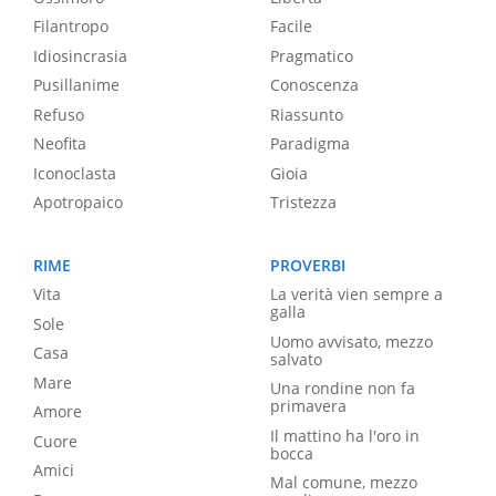
Filantropo
Facile
Idiosincrasia
Pragmatico
Pusillanime
Conoscenza
Refuso
Riassunto
Neofita
Paradigma
Iconoclasta
Gioia
Apotropaico
Tristezza
RIME
PROVERBI
Vita
La verità vien sempre a
galla
Sole
Uomo avvisato, mezzo
Casa
salvato
Mare
Una rondine non fa
primavera
Amore
Il mattino ha l'oro in
Cuore
bocca
Amici
Mal comune, mezzo