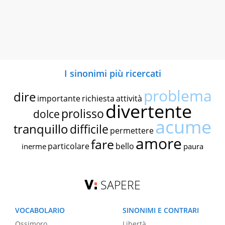
I sinonimi più ricercati
problema
dire
importante
richiesta
attività
divertente
prolisso
dolce
acume
tranquillo
difficile
permettere
amore
fare
particolare
bello
inerme
paura
SAPERE
VOCABOLARIO
SINONIMI E CONTRARI
Ossimoro
Libertà