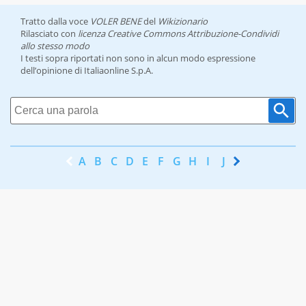
Tratto dalla voce
VOLER BENE
del
Wikizionario
Rilasciato con
licenza Creative Commons Attribuzione-Condividi
allo stesso modo
I testi sopra riportati non sono in alcun modo espressione
dell’opinione di Italiaonline S.p.A.
A
B
C
D
E
F
G
H
I
J
K
L
M
N