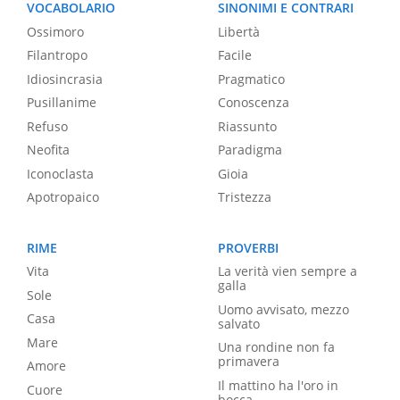
VOCABOLARIO
SINONIMI E CONTRARI
Ossimoro
Libertà
Filantropo
Facile
Idiosincrasia
Pragmatico
Pusillanime
Conoscenza
Refuso
Riassunto
Neofita
Paradigma
Iconoclasta
Gioia
Apotropaico
Tristezza
RIME
PROVERBI
Vita
La verità vien sempre a
galla
Sole
Uomo avvisato, mezzo
Casa
salvato
Mare
Una rondine non fa
primavera
Amore
Il mattino ha l'oro in
Cuore
bocca