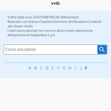
vvtb
Tratto dalla voce
VUOTOMETRO
del
Wikizionario
Rilasciato con
licenza Creative Commons Attribuzione-Condividi
allo stesso modo
I testi sopra riportati non sono in alcun modo espressione
dell’opinione di Italiaonline S.p.A.
A
B
C
D
E
F
G
H
I
J
K
L
M
N