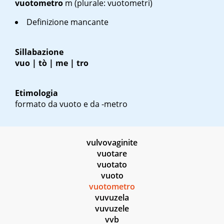
vuotometro
m
(plurale: vuotometri)
Definizione mancante
Sillabazione
vuo | tò | me | tro
Etimologia
formato da vuoto e da -metro
vulvovaginite
vuotare
vuotato
vuoto
vuotometro
vuvuzela
vuvuzele
vvb