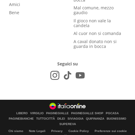
Amici
Mal comune, mezzo
Bene
gaudio
Il gioco non vale la
candela
Al cuor non si comanda
A caval donato non si
guarda in bocca
Seguici su
LIBERO
VIRGILIO
PAGINEGIALLE
PAGINEGIALLE SHOP
PGCASA
PAGINEBIANCHE
TUTTOCITTÀ
DILEI
SIVIAGGIA
QUIFINANZA
BUONISSIMO
SUPEREVA
Chi siamo
Note Legali
Privacy
Cookie Policy
Preferenze sui cookie