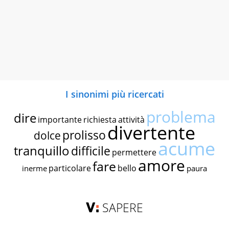
I sinonimi più ricercati
problema
dire
importante
richiesta
attività
divertente
prolisso
dolce
acume
tranquillo
difficile
permettere
amore
fare
particolare
bello
inerme
paura
SAPERE