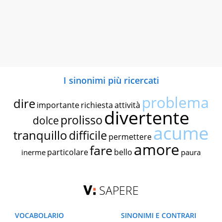
I sinonimi più ricercati
problema
dire
importante
richiesta
attività
divertente
prolisso
dolce
acume
tranquillo
difficile
permettere
amore
fare
particolare
bello
inerme
paura
SAPERE
VOCABOLARIO
SINONIMI E CONTRARI