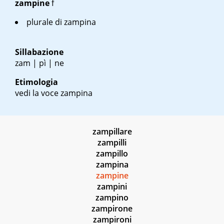
zampine
f
plurale di zampina
Sillabazione
zam | pì | ne
Etimologia
vedi la voce zampina
zampillare
zampilli
zampillo
zampina
zampine
zampini
zampino
zampirone
zampironi