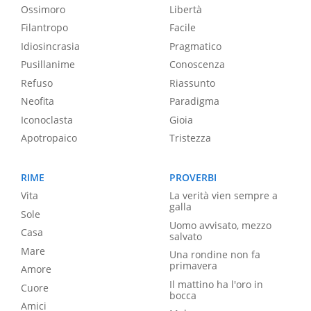
Ossimoro
Libertà
Filantropo
Facile
Idiosincrasia
Pragmatico
Pusillanime
Conoscenza
Refuso
Riassunto
Neofita
Paradigma
Iconoclasta
Gioia
Apotropaico
Tristezza
RIME
PROVERBI
Vita
La verità vien sempre a
galla
Sole
Uomo avvisato, mezzo
Casa
salvato
Mare
Una rondine non fa
primavera
Amore
Il mattino ha l'oro in
Cuore
bocca
Amici