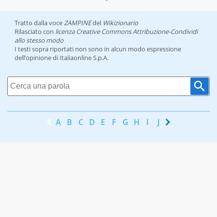
Tratto dalla voce
ZAMPINE
del
Wikizionario
Rilasciato con
licenza Creative Commons Attribuzione-Condividi
allo stesso modo
I testi sopra riportati non sono in alcun modo espressione
dell’opinione di Italiaonline S.p.A.
A
B
C
D
E
F
G
H
I
J
K
L
M
N