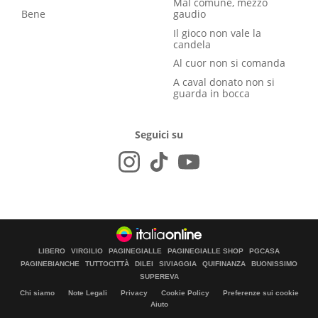
Mal comune, mezzo
Bene
gaudio
Il gioco non vale la
candela
Al cuor non si comanda
A caval donato non si
guarda in bocca
Seguici su
LIBERO
VIRGILIO
PAGINEGIALLE
PAGINEGIALLE SHOP
PGCASA
PAGINEBIANCHE
TUTTOCITTÀ
DILEI
SIVIAGGIA
QUIFINANZA
BUONISSIMO
SUPEREVA
Chi siamo
Note Legali
Privacy
Cookie Policy
Preferenze sui cookie
Aiuto