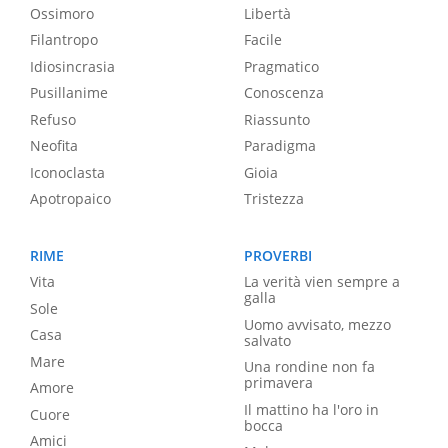
Ossimoro
Libertà
Filantropo
Facile
Idiosincrasia
Pragmatico
Pusillanime
Conoscenza
Refuso
Riassunto
Neofita
Paradigma
Iconoclasta
Gioia
Apotropaico
Tristezza
RIME
PROVERBI
Vita
La verità vien sempre a
galla
Sole
Uomo avvisato, mezzo
Casa
salvato
Mare
Una rondine non fa
primavera
Amore
Il mattino ha l'oro in
Cuore
bocca
Amici