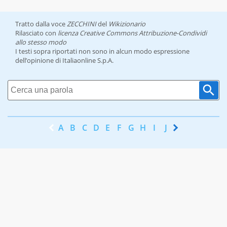
Tratto dalla voce
ZECCHINI
del
Wikizionario
Rilasciato con
licenza Creative Commons Attribuzione-Condividi
allo stesso modo
I testi sopra riportati non sono in alcun modo espressione
dell’opinione di Italiaonline S.p.A.
A
B
C
D
E
F
G
H
I
J
K
L
M
N