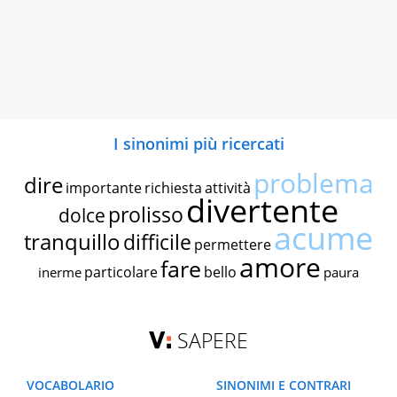
I sinonimi più ricercati
problema
dire
importante
richiesta
attività
divertente
prolisso
dolce
acume
tranquillo
difficile
permettere
amore
fare
particolare
bello
inerme
paura
SAPERE
VOCABOLARIO
SINONIMI E CONTRARI