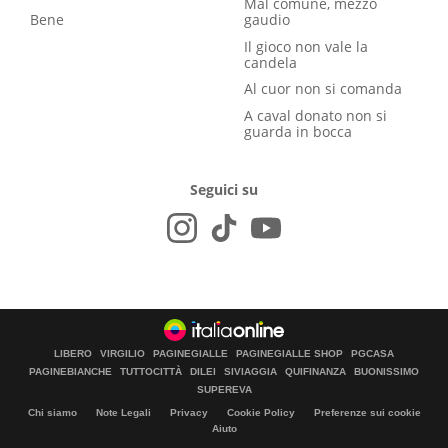
Mal comune, mezzo
Bene
gaudio
Il gioco non vale la
candela
Al cuor non si comanda
A caval donato non si
guarda in bocca
Seguici su
LIBERO
VIRGILIO
PAGINEGIALLE
PAGINEGIALLE SHOP
PGCASA
PAGINEBIANCHE
TUTTOCITTÀ
DILEI
SIVIAGGIA
QUIFINANZA
BUONISSIMO
SUPEREVA
Chi siamo
Note Legali
Privacy
Cookie Policy
Preferenze sui cookie
Aiuto